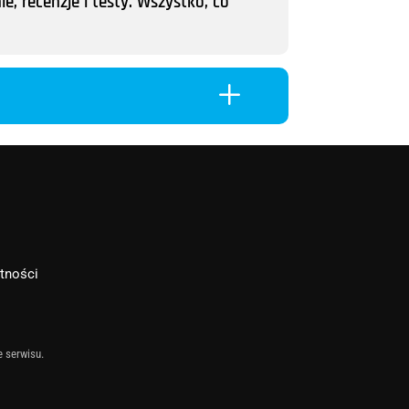
e, recenzje i testy. Wszystko, co
L
atności
e serwisu.