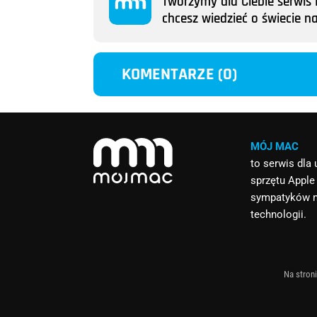
Tworzymy dla Ciebie serwis M
chcesz wiedzieć o świecie n
KOMENTARZE (0)
MÓJ MAC
to serwis dla
sprzętu Apple
sympatyków 
technologii.
Na stroni