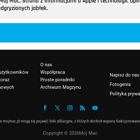
ój Mac. Strona z informacjami o Apple i technologii. Opini
adgryzionych jabłek.
O nas
 użytkowników
Współpraca
Napisz do nas
 oraz
Proste poradniki
Fotogenia
nowych
Archiwum Magzynu
Polityka pryw
e mojmac.pl mogą się pojawić linki afiliacyjne, z których dochód wspiera funkcjonowani
Copyright © 2026Moj Mac