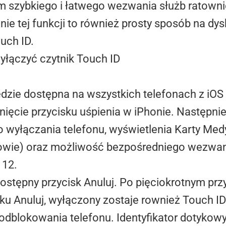
 szybkiego i łatwego wezwania służb ratownic
nie tej funkcji to również prosty sposób na d
ouch
ID.
ędzie dostępna na wszystkich telefonach z iOS
nięcie przycisku uśpienia w
iPhonie
. Następni
o wyłączania telefonu, wyświetlenia Karty Medyc
rowie) oraz możliwość bezpośredniego wezwan
112.
ostępny przycisk Anuluj. Po pięciokrotnym prz
isku Anuluj, wyłączony zostaje rownież
Touch
ID
dblokowania telefonu. Identyfikator dotykowy