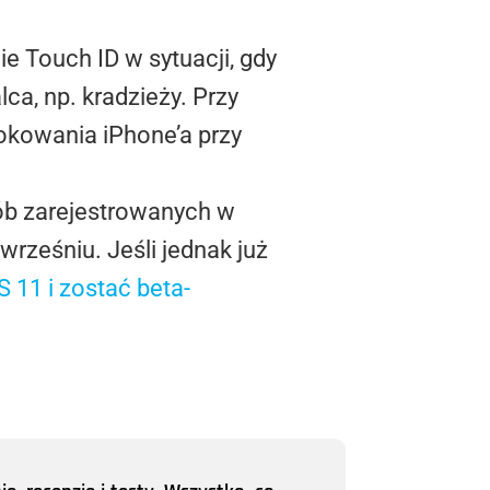
nie
Touch
ID w sytuacji, gdy
a, np. kradzieży. Przy
lokowania
iPhone’a
przy
sób zarejestrowanych w
wrześniu. Jeśli jednak już
 11 i zostać beta-