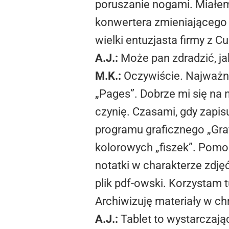
poruszanie nogami. Miałe
konwertera zmieniającego 
wielki entuzjasta firmy z Cu
A.J.:
Może pan zdradzić, jak
M.K.:
Oczywiście. Najważnie
„Pages”. Dobrze mi się na 
czynię. Czasami, gdy zapis
programu graficznego „Graf
kolorowych „fiszek”. Pomoc
notatki w charakterze zdję
plik pdf-owski. Korzystam 
Archiwizuję materiały w c
A.J.:
Tablet to wystarczają