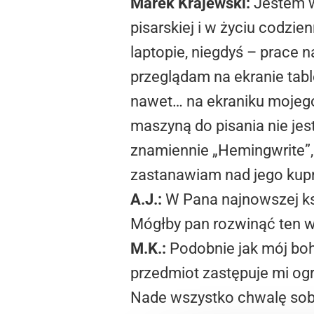
Marek Krajewski:
Jestem w
pisarskiej i w życiu codzi
laptopie, niegdyś – prace n
przeglądam na ekranie tab
nawet… na ekraniku mojego
maszyną do pisania nie je
znamiennie „Hemingwrite”, 
zastanawiam nad jego kupn
A.J.:
W Pana najnowszej ks
Mógłby pan rozwinąć ten 
M.K.:
Podobnie jak mój boha
przedmiot zastępuje mi ogr
Nade wszystko chwalę sobi