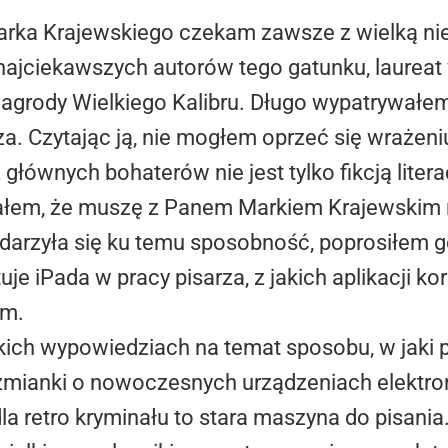
rka Krajewskiego czekam zawsze z wielką niec
najciekawszych autorów tego gatunku, laureat w
 Nagrody Wielkiego Kalibru. Długo wypatrywałe
a. Czytając ją, nie mogłem oprzeć się wrażeniu
głównych bohaterów nie jest tylko fikcją liter
ałem, że muszę z Panem Markiem Krajewskim 
darzyła się ku temu sposobność, poprosiłem g
je iPada w pracy pisarza, z jakich aplikacji kor
ym.
ich wypowiedziach na temat sposobu, w jaki 
wzmianki o nowoczesnych urządzeniach elektro
la retro kryminału to stara maszyna do pisania