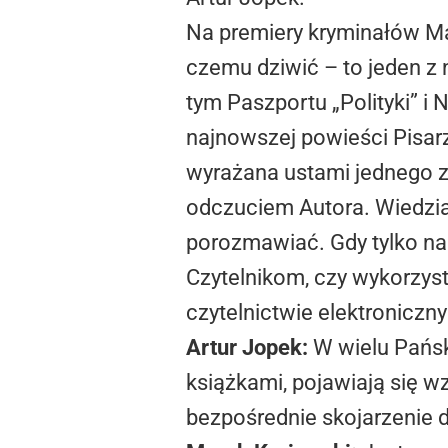
Na premiery kryminałów Ma
czemu dziwić – to jeden z 
tym Paszportu „Polityki” i
najnowszej powieści Pisarz
wyrażana ustami jednego z 
odczuciem Autora. Wiedzi
porozmawiać. Gdy tylko na
Czytelnikom, czy wykorzystu
czytelnictwie elektroniczn
Artur Jopek:
W wielu Pańsk
książkami, pojawiają się 
bezpośrednie skojarzenie d