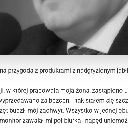
na przygoda z produktami z nadgryzionym jabł
ji, w której pracowała moja żona, zastąpiono
wyprzedawano za bezcen. I tak stałem się sz
rzęt budził mój zachwyt. Wszystko w jednej o
monitor zawalał mi pół biurka i napęd uniemo