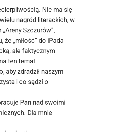
ierpliwością. Nie ma się
ielu nagród literackich, w
m „Areny Szczurów”,
, że „miłość” do iPada
acką, ale faktycznym
na ten temat
o, aby zdradził naszym
zysta i co sądzi o
pracuje Pan nad swoimi
nicznych. Dla mnie
.