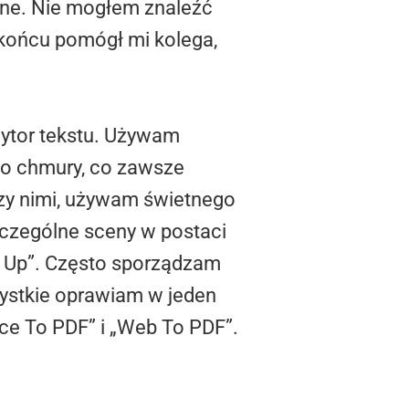
ne. Nie mogłem znaleźć
 końcu pomógł mi kolega,
dytor tekstu. Używam
 do chmury, co zawsze
dzy nimi, używam świetnego
zczególne sceny w postaci
ck Up”. Często sporządzam
zystkie oprawiam w jeden
ice To PDF” i „Web To PDF”.