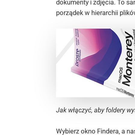
dokumenty i zdjęcia. To s
porządek w hierarchii plikó
Jak włączyć, aby foldery wy
Wybierz okno Findera, a n