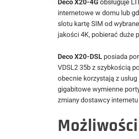
Deco X20-4G
obsługuje LT
internetowe w domu lub g
slotu kartę SIM od wybrane
jakości 4K, pobierać duże pl
Deco X20-DSL
posiada por
VDSL2 35b z szybkością po
obecnie korzystają z usług
gigabitowe wymienne porty
zmiany dostawcy internet
Możliwości