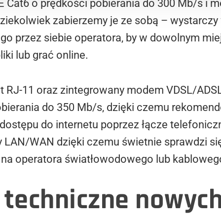
E Cat6 o prędkości pobierania do 300 Mb/s i 
dziekolwiek zabierzemy je ze sobą – wystarc
go przez siebie operatora, by w dowolnym mie
iki lub grać online.
t RJ-11 oraz zintegrowany modem VDSL/ADSL 
bierania do 350 Mb/s, dzięki czemu rekomend
 dostępu do internetu poprzez łącze telefonicz
 LAN/WAN dzięki czemu świetnie sprawdzi si
u na operatora światłowodowego lub kabloweg
 techniczne nowyc