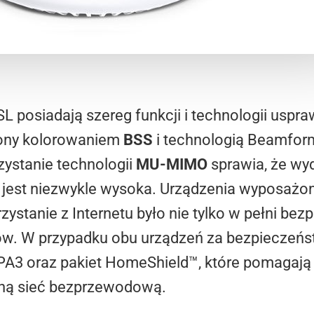
 posiadają szereg funkcji i technologii uspraw
iony kolorowaniem
BSS
i technologią Beamform
stanie technologii
MU-MIMO
sprawia, że wy
jest niezwykle wysoka. Urządzenia wyposażo
rzystanie z Internetu było nie tylko w pełni bez
tów. W przypadku obu urządzeń za bezpieczeńs
A3 oraz pakiet HomeShield™, które pomagają
zną sieć bezprzewodową.