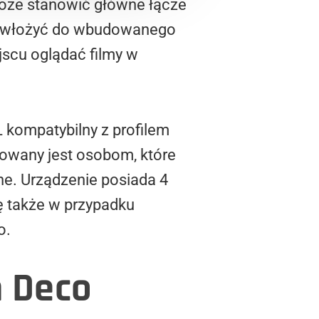
może stanowić główne łącze
zy włożyć do wbudowanego
jscu oglądać filmy w
kompatybilny z profilem
owany jest osobom, które
ne. Urządzenie posiada 4
ę także w przypadku
o.
h Deco