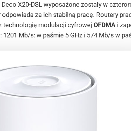
i Deco X20-DSL wyposażone zostały w czteror
 odpowiada za ich stabilną pracę. Routery pra
z technologię modulacji cyfrowej
OFDMA
i zap
s
: 1201 Mb/s: w paśmie 5 GHz i 574 Mb/s w pa