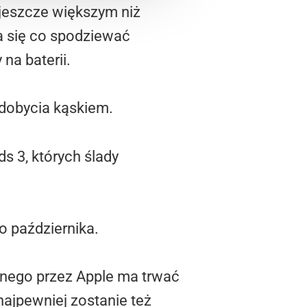
 jeszcze większym niż
a się co spodziewać
na baterii.
zdobycia kąskiem.
s 3, których ślady
o października.
ionego przez Apple ma trwać
najpewniej zostanie też