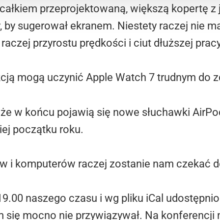
 całkiem przeprojektowaną, większą kopertę z
, by sugerował ekranem. Niestety raczej nie m
aczej przyrostu prędkości i ciut dłuższej pracy 
kcją mogą uczynić Apple Watch 7 trudnym do 
że w końcu pojawią się nowe słuchawki AirPod
iej początku roku.
 i komputerów raczej zostanie nam czekać d
19.00 naszego czasu i wg pliku iCal udostępn
m się mocno nie przywiązywał. Na konferencji 