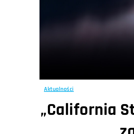
Aktualności
„California S
za