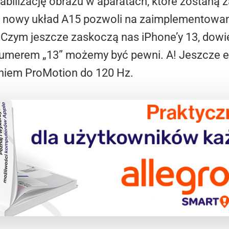
tabilizację obrazu w aparatach, które zostaną 
 nowy układ A15 pozwoli na zaimplementowani
 Czym jeszcze zaskoczą nas iPhone’y 13, dowie
numerem „13” możemy być pewni. A! Jeszcze e
niem ProMotion do 120 Hz.