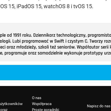
OS 15, iPadOS 15, watchOS 8 i tvOS 15.
e od 1991 roku. Dziennikarz technologiczny, programist
nologii. Lubi programować w Swift i czystym C. Tworzy roz
ieci oraz młodzieży, szkoli też seniorów. Współautor ser
tuje, programuje oraz samodzielnie wykonuje prototypy u
O nas
 użytkowników
Współpraca
Napisz do nas
 oraz
Proste poradniki