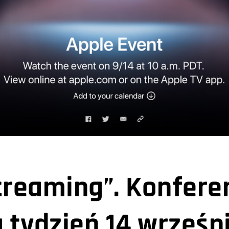
treaming”. Konfere
 tydzień 14 wrześn