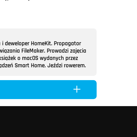
a i deweloper HomeKit. Propagator
wiązania FileMaker. Prowadzi zajęcia
ii książek o macOS wydanych przez
rządzeń Smart Home. Jeździ rowerem.
L