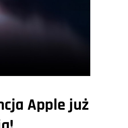
ncja Apple już
ia!