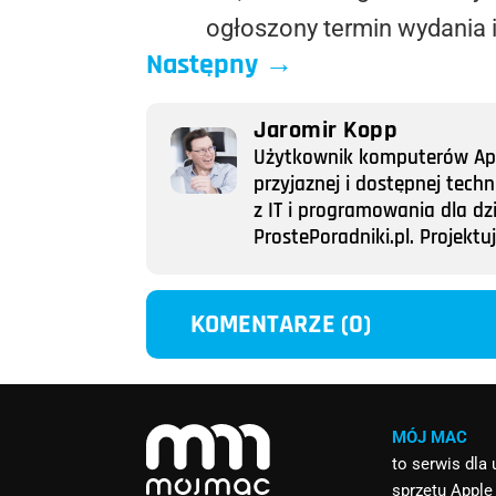
ogłoszony termin wydania i
Następny
→
Jaromir Kopp
Użytkownik komputerów Appl
przyjaznej i dostępnej tech
z IT i programowania dla dz
ProstePoradniki.pl. Projek
KOMENTARZE (0)
MÓJ MAC
to serwis dla
sprzętu Apple