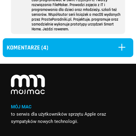
Lubi programować w Swift i czystym C. Tworzy
rozwiązania FileMaker. Prowadzi zajęcia z IT i
programowania dla dzieci oraz młodzieży, szkoli też
seniorów. Współautor serii książek o macOS wydanych
przez ProstePoradniki.pl. Projektuje, programuje oraz
samodzielnie wykonuje prototypy urządzeń Smart
Home. Jeździ rowerem.
L
KOMENTARZE (4)
MÓJ MAC
to serwis dla użytkowników sprzętu Apple oraz
sympatyków nowych technologii.