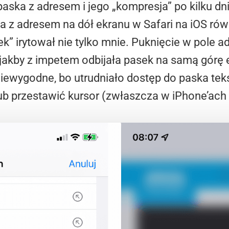
paska z adresem i jego „kompresja” po kilku dn
a z adresem na dół ekranu w Safari na iOS rów
k” irytował nie tylko mnie. Puknięcie w pole
a jakby z impetem odbijała pasek na samą górę 
 niewygodne, bo utrudniało dostęp do paska tek
b przestawić kursor (zwłaszcza w iPhone’ach