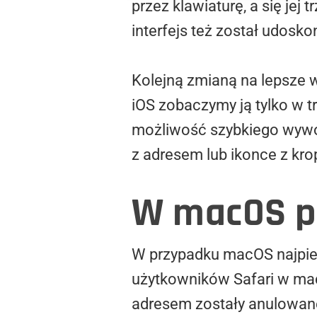
przez klawiaturę, a się jej
interfejs też został udosko
Kolejną zmianą na lepsze w
iOS zobaczymy ją tylko w 
możliwość szybkiego wywo
z adresem lub ikonce z kro
W macOS po
W przypadku macOS najpier
użytkowników Safari w mac
adresem zostały anulowane 