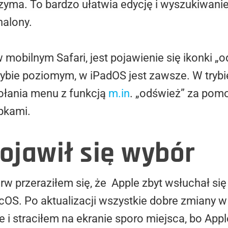
 trzyma. To bardzo ułatwia edycję i wyszukiwani
nalony.
 mobilnym Safari, jest pojawienie się ikonki 
trybie poziomym, w iPadOS jest zawsze. W tr
łania menu z funkcją
m.in
. „odśwież” za pom
pkami.
jawił się wybór
w przeraziłem się, że Apple zbyt wsłuchał si
OS. Po aktualizacji wszystkie dobre zmiany w
i straciłem na ekranie sporo miejsca, bo App