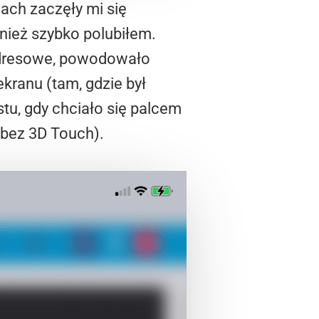
iach zaczęły mi się
nież szybko polubiłem.
 adresowe, powodowało
ekranu (tam, gdzie był
stu, gdy chciało się palcem
 bez 3D Touch).