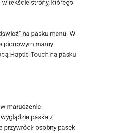
e w tekście strony, którego
„odśwież” na pasku menu. W
ybie pionowym mamy
ocą Haptic Touch na pasku
ę w marudzenie
 wyglądzie paska z
le przywrócił osobny pasek