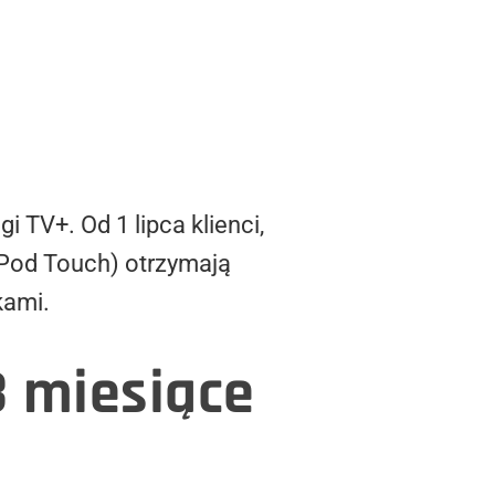
 TV+. Od 1 lipca klienci,
 iPod Touch) otrzymają
kami.
 3 miesiące