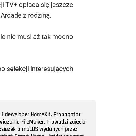
ji TV+ opłaca się jeszcze
 Arcade z rodziną.
ple nie musi aż tak mocno
o selekcji interesujących
a i deweloper HomeKit. Propagator
wiązania FileMaker. Prowadzi zajęcia
ii książek o macOS wydanych przez