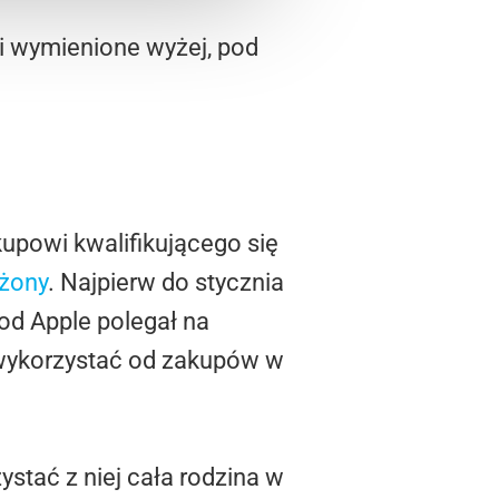
li wymienione wyżej, pod
kupowi kwalifikującego się
użony
. Najpierw do stycznia
 od Apple polegał na
i wykorzystać od zakupów w
stać z niej cała rodzina w