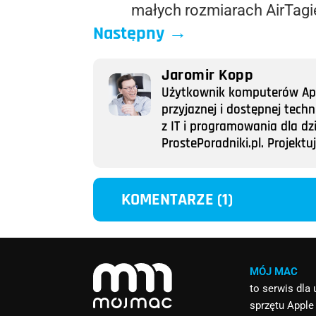
małych rozmiarach AirTag
Następny
→
Jaromir Kopp
Użytkownik komputerów Appl
przyjaznej i dostępnej tech
z IT i programowania dla dz
ProstePoradniki.pl. Projek
KOMENTARZE (1)
MÓJ MAC
to serwis dla
sprzętu Apple