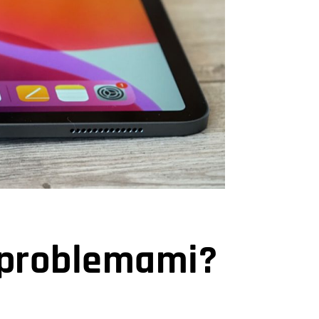
z problemami?
D