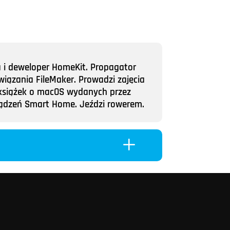
a i deweloper HomeKit. Propagator
wiązania FileMaker. Prowadzi zajęcia
ii książek o macOS wydanych przez
rządzeń Smart Home. Jeździ rowerem.
L