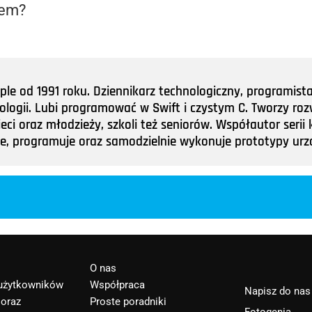
iem?
e od 1991 roku. Dziennikarz technologiczny, programist
nologii. Lubi programować w Swift i czystym C. Tworzy roz
ieci oraz młodzieży, szkoli też seniorów. Współautor ser
tuje, programuje oraz samodzielnie wykonuje prototypy u
O nas
 użytkowników
Współpraca
Napisz do nas
 oraz
Proste poradniki
Fotogenia