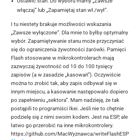
Ustawić stan. Do wyboru mamy „Zawsze
włączaj” lub „Zapamiętaj stan wł./wył”.
I tu niestety brakuje możliwości wskazania
„Zawsze wyłączone”. Dla mnie to byłby optymalny
wybór. Zapamiętywanie stanu może przyczyniać
się do ograniczenia żywotności żarówki. Pamięci
Flash stosowane w mikrokontrolerach mają
zazwyczaj żywotność od 10 do 100 tysięcy
zapisów (a w zasadzie „kasowań”). Oczywiście
można to zrobić tak, aby zapis odbywał się w
innym miejscu, a kasowanie następowało dopiero
po zapełnieniu „sektora”. Mam nadzieję, że tak
postąpili to programiści Ikei. Jeśli nie to chętnie
podzielę się z nimi swoim kodem. Jest na ESP, ale
łatwo go przerobić na inne mikrokontrolery.
https://github.com/MacWyznawca/writeFlashESP