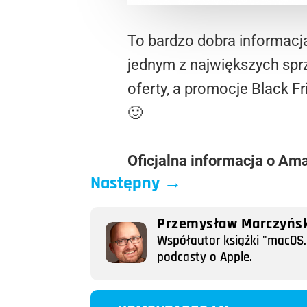
To bardzo dobra informacj
jednym z największych spr
oferty, a promocje Black F
🙂
Oficjalna informacja o Am
Następny
→
Przemysław Marczyńsk
Współautor książki "macOS. 
podcasty o Apple.