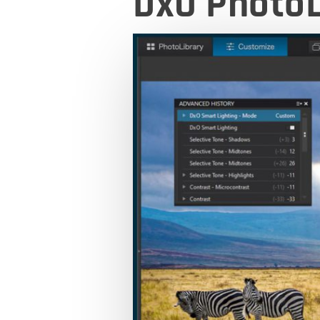
DxO PhotoLa