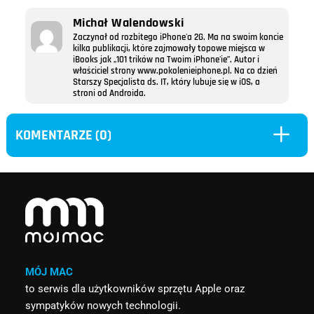
Michał Walendowski
Zaczynał od rozbitego iPhone'a 2G. Ma na swoim koncie
kilka publikacji, które zajmowały topowe miejsca w
iBooks jak „101 trików na Twoim iPhone'ie”. Autor i
właściciel strony www.pokolenieiphone.pl. Na co dzień
Starszy Specjalista ds. IT, który lubuje się w iOS, a
stroni od Androida.
L
KOMENTARZE (0)
MÓJ MAC
to serwis dla użytkowników sprzętu Apple oraz
sympatyków nowych technologii.