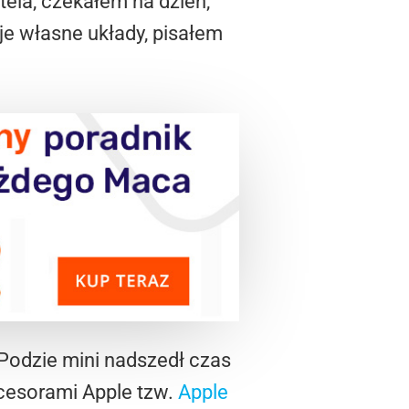
ntela, czekałem na dzień,
je własne układy, pisałem
Podzie mini nadszedł czas
cesorami Apple tzw.
Apple