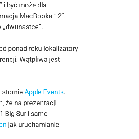
 i być może dla
karnacja MacBooka 12”.
w „dwunastce”.
d ponad roku lokalizatory
encji. Wątpliwa jest
a stornie
Apple Events
.
, że na prezentacji
1 Big Sur i samo
con
jak uruchamianie