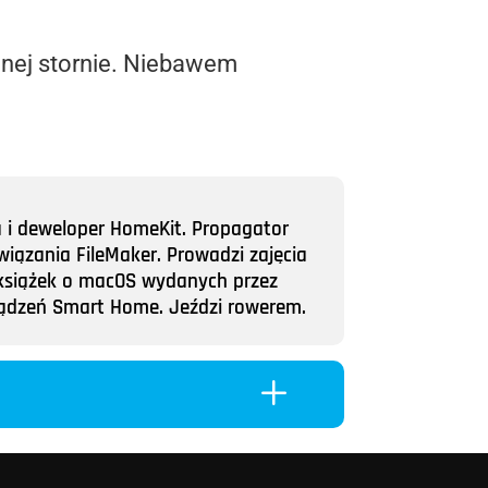
nej stornie. Niebawem
a i deweloper HomeKit. Propagator
wiązania FileMaker. Prowadzi zajęcia
ii książek o macOS wydanych przez
rządzeń Smart Home. Jeździ rowerem.
L