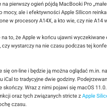
e na pierwszy ogień pójdą MacBooki Pro „małe”
 mocy, ale i efektywności Apple SIlicon rein
e w procesory A14X, a kto wie, czy nie A14 
na to, że Apple w końcu ujawni wyczekiwane o
 czy wystarczy na nie czasu podczas tej konfer
się on-line i będzie ją można oglądać m.in. n
 iCal to tradycyjne dwie godziny. Podejrzewam
 skończy. Wraz z nimi pojawi się macOS 11.0.
kcji oraz tych związanych stricte z
Apple Sili
rochę czasu.