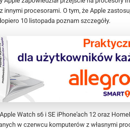
gdy Apple zapowiedział przejście na procesory I
z innymi procesorami. O tym, że Apple zastosu
 dopiero 10 listopada poznam szczegóły.
” Apple Watch s6 i SE iPhone’ach 12 oraz Home
ianych w czerwcu komputerów z własnymi pro