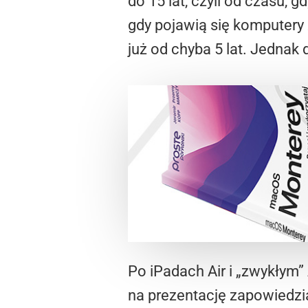
do 15 lat, czyli od czasu, 
gdy pojawią się komputery 
już od chyba 5 lat. Jednak
Po iPadach Air i „zwykłym
na prezentację zapowiedz