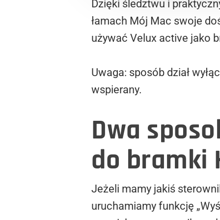
Dzięki śledztwu i praktyc
łamach Mój Mac swoje do
używać Velux active jako b
Uwaga: sposób dział wyłącz
wspierany.
Dwa sposob
do bramki 
Jeżeli mamy jakiś sterowni
uruchamiamy funkcję „Wyśl