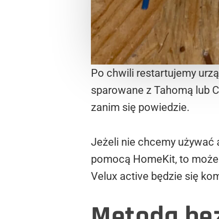
Po chwili restartujemy ur
sparowane z Tahomą lub Co
zanim się powiedzie.
Jeżeli nie chcemy używać 
pomocą HomeKit, to możem
Velux active będzie się k
Metoda be