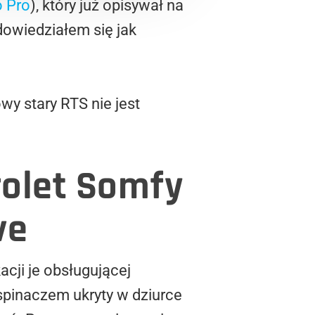
o Pro
), który już opisywał na
 dowiedziałem się jak
wy stary RTS nie jest
rolet Somfy
ve
cji je obsługującej
spinaczem ukryty w dziurce