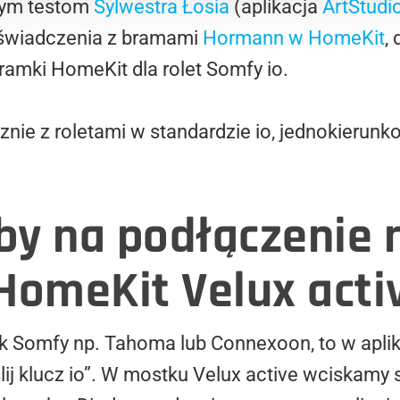
znym testom
Sylwestra Łosia
(aplikacja
ArtStudi
świadczenia z bramami
Hormann w HomeKit
,
ramki HomeKit dla rolet Somfy io.
nie z roletami w standardzie io, jednokierunko
y na podłączenie 
HomeKit Velux acti
k Somfy np. Tahoma lub Connexoon, to w aplika
ij klucz io”. W mostku Velux active wciskamy 