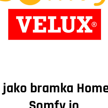
e jako bramka HomeK
Somfy io