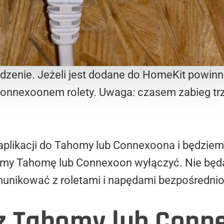
ządzenie. Jeżeli jest dodane do HomeKit powin
nnexoonem rolety. Uwaga: czasem zabieg trze
aplikacji do Tahomy lub Connexoona i będziem
y Tahomę lub Connexoon wyłączyć. Nie będą
omunikować z roletami i napędami bezpośrednio
z Tahomy lub Conn