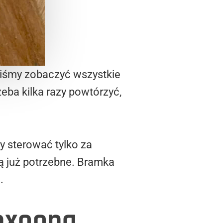
niśmy zobaczyć wszystkie
ba kilka razy powtórzyć,
y sterować tylko za
 już potrzebne. Bramka
.
exoona