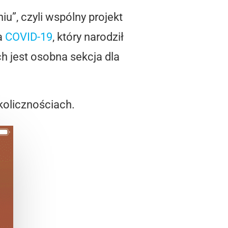
u”, czyli wspólny projekt
a
COVID-19
, który narodził
ch jest osobna sekcja dla
kolicznościach.