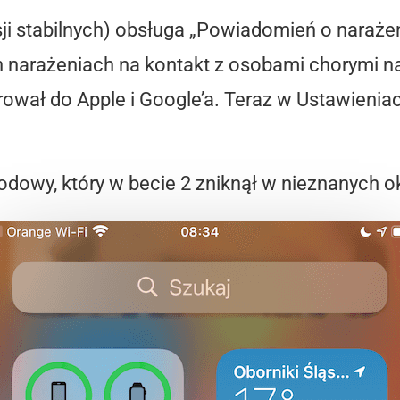
i stabilnych) obsługa „Powiadomień o narażeni
h narażeniach na kontakt z osobami chorymi n
rował do Apple i Google’a. Teraz w Ustawienia
odowy, który w becie 2 zniknął w nieznanych o