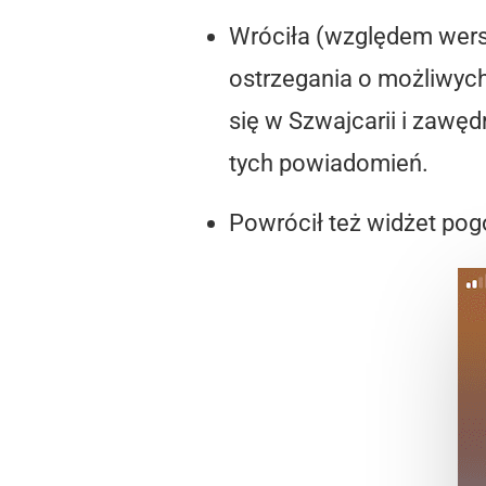
Wróciła (względem wersj
ostrzegania o możliwyc
się w Szwajcarii i zawęd
tych powiadomień.
Powrócił też widżet pog