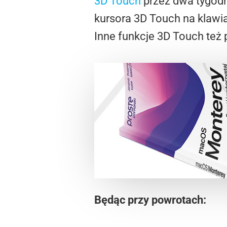
3D Touch
przez dwa tygodn
kursora 3D Touch na klawi
Inne funkcje 3D Touch też 
Będąc przy powrotach: