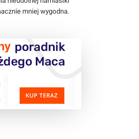
a nieudolnej namiastki
nacznie mniej wygodna.