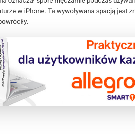
ia oznaczał spore męczarnie podczas używani
aturze w iPhone. Ta wywoływana spacją jest z
powróciły.