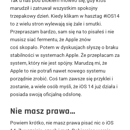
Tak u nas pod blokiem mówiło się, gdy ktoś
marudził i zatruwał wszystkim spokojny
trzepakowy dzień. Kiedy klikam w hasztag #iOS14
to z wielu stron wylewają się żale i smutki.
Przepraszam bardzo, sam się na to pisałeś i nie
musisz siać fermentu, że Apple znów
coś skopało. Potem w dyskusjach słyszę o braku
stabilności w systemach Apple. Że przepłacam za
system, który nie jest spójny. Marudzą mi, że
Apple to nie potrafi nawet nowego systemu
porządnie zrobić. Coś tam zawsze się przyklei i
zostanie, a wiele osób myśli, że iOS 14 już działa i
posiada swoją oficjalną odsłonę.
Nie masz prawa…
Powiem krótko, nie masz prawa pisać nic o iOS