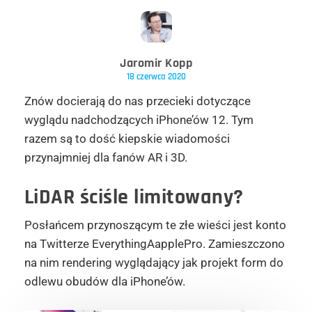
Jaromir Kopp
18 czerwca 2020
Znów docierają do nas przecieki dotyczące
wyglądu nadchodzących iPhone’ów 12. Tym
razem są to dość kiepskie wiadomości
przynajmniej dla fanów AR i 3D.
LiDAR ściśle limitowany?
Posłańcem przynoszącym te złe wieści jest konto
na Twitterze EverythingAapplePro. Zamieszczono
na nim rendering wyglądający jak projekt form do
odlewu obudów dla iPhone’ów.