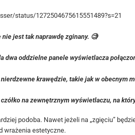
prosser/status/1272504675615551489?s=21
nie jest tak naprawdę zginany. 🧐
da dwa oddzielne panele wyświetlacza połącz
nierdzewne krawędzie, takie jak w obecnym m
 czółko na zewnętrznym wyświetlaczu, na który
ardziej podoba. Nawet jeżeli na „zgięciu” będz
d wrażenia estetyczne.