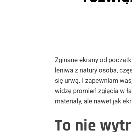
Zginane ekrany od początk
leniwa z natury osoba, czę
się urwą. I zapewniam was,
widzę promień zgięcia w ł
materiały, ale nawet jak ek
To nie wyt