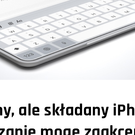
y, ale składany iP
zanie mogę zaakc