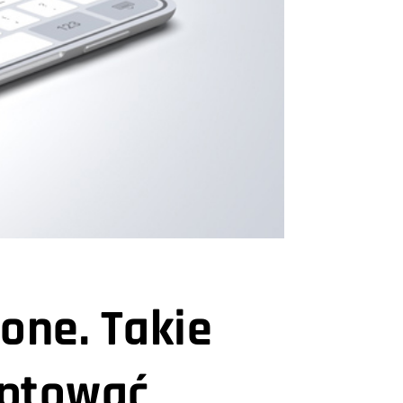
hone. Takie
eptować