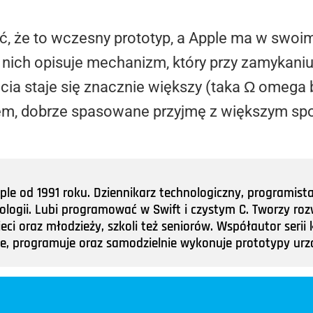
, że to wczesny prototyp, a Apple ma w swoim 
nich opisuje mechanizm, który przy zamykaniu
ęcia staje się znacznie większy (taka Ω omega
em, dobrze spasowane przyjmę z większym sp
e od 1991 roku. Dziennikarz technologiczny, programist
nologii. Lubi programować w Swift i czystym C. Tworzy roz
ieci oraz młodzieży, szkoli też seniorów. Współautor ser
tuje, programuje oraz samodzielnie wykonuje prototypy u