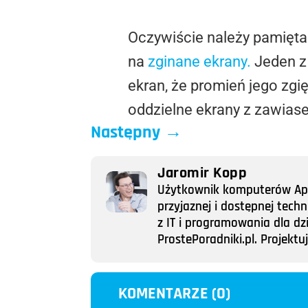
Oczywiście należy pamiętać
na
zginane ekrany.
Jeden z 
ekran, że promień jego zgi
oddzielne ekrany z zawias
Następny
→
Jaromir Kopp
Użytkownik komputerów Appl
przyjaznej i dostępnej tech
z IT i programowania dla dz
ProstePoradniki.pl. Projek
KOMENTARZE (0)