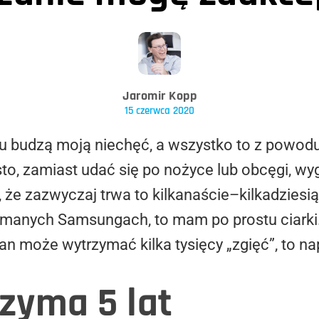
Jaromir Kopp
15 czerwca 2020
u budzą moją niechęć, a wszystko to z powodu
sto, zamiast udać się po nożyce lub obcęgi, wyg
 że zazwyczaj trwa to kilkanaście–kilkadziesią
amanych Samsungach, to mam po prostu ciarki.
ran może wytrzymać kilka tysięcy „zgięć”, to n
rzyma 5 lat