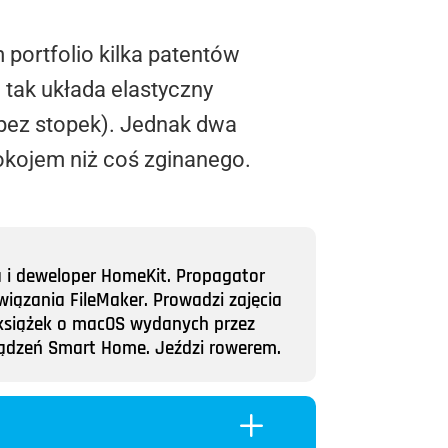
portfolio kilka patentów
 tak układa elastyczny
 bez stopek). Jednak dwa
okojem niż coś zginanego.
a i deweloper HomeKit. Propagator
wiązania FileMaker. Prowadzi zajęcia
ii książek o macOS wydanych przez
rządzeń Smart Home. Jeździ rowerem.
L