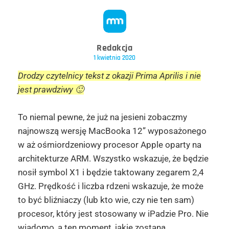
Redakcja
1 kwietnia 2020
Drodzy czytelnicy tekst z okazji Prima Aprilis i nie
jest prawdziwy 🙂
To niemal pewne, że już na jesieni zobaczmy
najnowszą wersję MacBooka 12” wyposażonego
w aż ośmiordzeniowy procesor Apple oparty na
architekturze ARM. Wszystko wskazuje, że będzie
nosił symbol X1 i będzie taktowany zegarem 2,4
GHz. Prędkość i liczba rdzeni wskazuje, że może
to być bliźniaczy (lub kto wie, czy nie ten sam)
procesor, który jest stosowany w iPadzie Pro. Nie
wiadomo, a ten moment, jakie zostaną