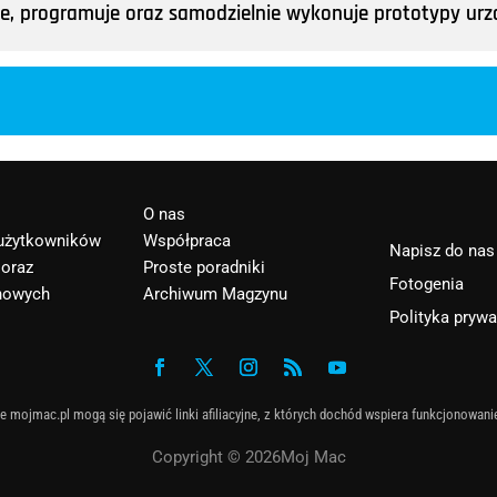
tuje, programuje oraz samodzielnie wykonuje prototypy u
O nas
 użytkowników
Współpraca
Napisz do nas
 oraz
Proste poradniki
Fotogenia
nowych
Archiwum Magzynu
Polityka pryw
e mojmac.pl mogą się pojawić linki afiliacyjne, z których dochód wspiera funkcjonowani
Copyright © 2026Moj Mac