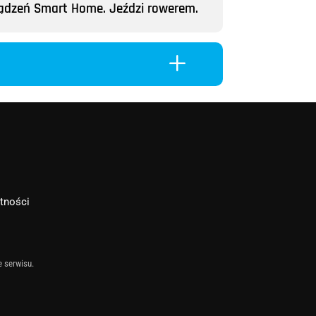
rządzeń Smart Home. Jeździ rowerem.
L
atności
e serwisu.