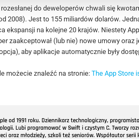
rozesłanej do deweloperów chwali się kwotami,
(od 2008). Jest to 155 miliardów dolarów. Jed
a ekspansji na kolejne 20 krajów. Niestety Apple
per zaakceptował (lub nie) nowe umowy oraz j
opcja), aby aplikacje automatycznie były dost
le możecie znaleźć na stronie:
The App Store 
e od 1991 roku. Dziennikarz technologiczny, programist
nologii. Lubi programować w Swift i czystym C. Tworzy roz
ieci oraz młodzieży, szkoli też seniorów. Współautor ser