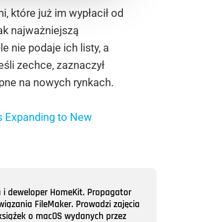
 które już im wypłacił od
nak najważniejszą
 nie podaje ich listy, a
eśli zechce, zaznaczył
ępne na nowych rynkach.
is Expanding to New
a i deweloper HomeKit. Propagator
wiązania FileMaker. Prowadzi zajęcia
ii książek o macOS wydanych przez