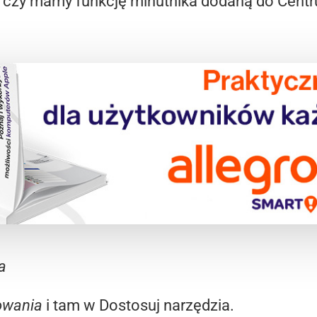
 czy mamy funkcję minutnika dodaną do Centru
a
owania
i tam w Dostosuj narzędzia.