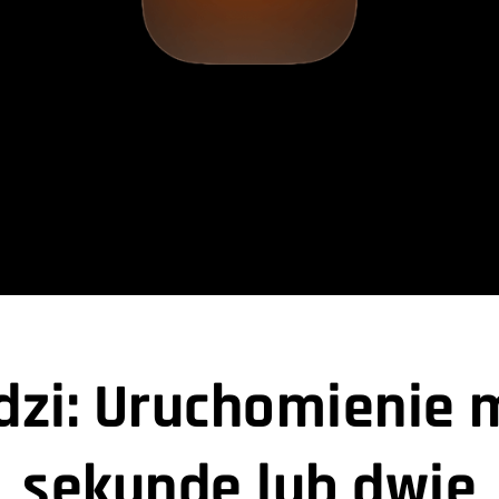
dzi: Uruchomienie 
sekundę lub dwie