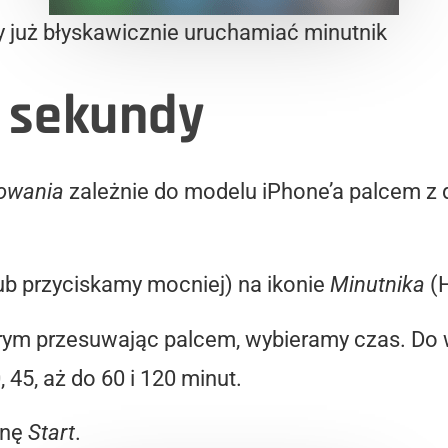
już błyskawicznie uruchamiać minutnik
 sekundy
rowania
zależnie do modelu iPhone’a palcem z d
ub przyciskamy mocniej) na ikonie
Minutnika
(H
órym przesuwając palcem, wybieramy czas. Do w
0, 45, aż do 60 i 120 minut.
onę
Start
.