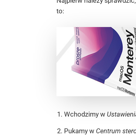
Najpierw należy sprawdzić,
to:
Wchodzimy w
Ustawieni
Pukamy w
Centrum ster