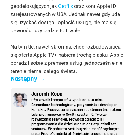
geodelokujących jak
Getflix
oraz kont Apple ID
zarejestrowanych w USA. Jednak nawet gdy uda
się uzyskać dostęp i opłacić usługę, nie ma się
pewności, czy będzie to trwałe.
Na tym tle, nawet skromna, choć rozbudowująca
się oferta Apple TV+ nabiera trochę blasku. Apple
poradził sobie z premiera usługi jednocześnie nie
terenie niemal całego świata.
Następny
→
Jaromir Kopp
Użytkownik komputerów Apple od 1991 roku.
Dziennikarz technologiczny, programista i deweloper
HomeKit. Propagator przyjaznej i dostępnej technologii.
Lubi programować w Swift i czystym C. Tworzy
rozwiązania FileMaker. Prowadzi zajęcia z IT i
programowania dla dzieci oraz młodzieży, szkoli też
seniorów. Współautor serii książek o macOS wydanych
przez ProstePoradniki.pl. Projektuje, programuje oraz