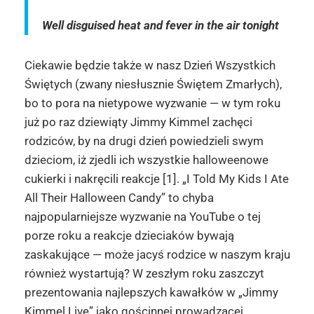
Well disguised heat and fever in the air tonight
Ciekawie będzie także w nasz Dzień Wszystkich
Świętych (zwany niesłusznie Świętem Zmarłych),
bo to pora na nietypowe wyzwanie — w tym roku
już po raz dziewiąty Jimmy Kimmel zachęci
rodziców, by na drugi dzień powiedzieli swym
dzieciom, iż zjedli ich wszystkie halloweenowe
cukierki i nakręcili reakcje [1]. „I Told My Kids I Ate
All Their Halloween Candy” to chyba
najpopularniejsze wyzwanie na YouTube o tej
porze roku a reakcje dzieciaków bywają
zaskakujące — może jacyś rodzice w naszym kraju
również wystartują? W zeszłym roku zaszczyt
prezentowania najlepszych kawałków w „Jimmy
Kimmel Live” jako gościnnej prowadzącej