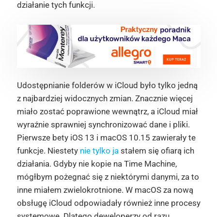
działanie tych funkcji.
Udostępnianie folderów w iCloud było tylko jedną
z najbardziej widocznych zmian. Znacznie więcej
miało zostać poprawione wewnątrz, a iCloud miał
wyraźnie sprawniej synchronizować dane i pliki.
Pierwsze bety iOS 13 i macOS 10.15 zawierały te
funkcje. Niestety
nie tylko ja
stałem się ofiarą ich
działania. Gdyby nie kopie na Time Machine,
mógłbym pożegnać się z niektórymi danymi, za to
inne miałem zwielokrotnione. W macOS za nową
obsługę iCloud odpowiadały również inne procesy
systemowe. Dlatego deweloperzy od razu