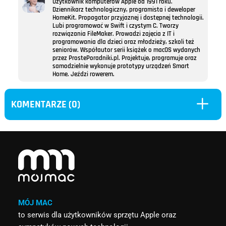
Użytkownik komputerów Apple od 1991 roku.
Dziennikarz technologiczny, programista i deweloper
HomeKit. Propagator przyjaznej i dostępnej technologii.
Lubi programować w Swift i czystym C. Tworzy
rozwiązania FileMaker. Prowadzi zajęcia z IT i
programowania dla dzieci oraz młodzieży, szkoli też
seniorów. Współautor serii książek o macOS wydanych
przez ProstePoradniki.pl. Projektuje, programuje oraz
samodzielnie wykonuje prototypy urządzeń Smart
Home. Jeździ rowerem.
L
KOMENTARZE (0)
MÓJ MAC
to serwis dla użytkowników sprzętu Apple oraz