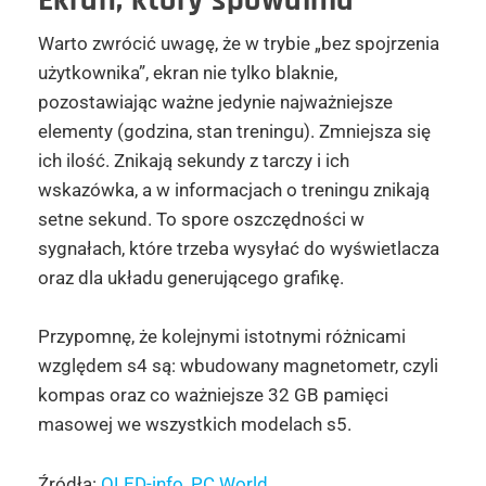
Ekran, który spowalnia
Warto zwrócić uwagę, że w trybie „bez spojrzenia
użytkownika”, ekran nie tylko blaknie,
pozostawiając ważne jedynie najważniejsze
elementy (godzina, stan treningu). Zmniejsza się
ich ilość. Znikają sekundy z tarczy i ich
wskazówka, a w informacjach o treningu znikają
setne sekund. To spore oszczędności w
sygnałach, które trzeba wysyłać do wyświetlacza
oraz dla układu generującego grafikę.
Przypomnę, że kolejnymi istotnymi różnicami
względem s4 są: wbudowany magnetometr, czyli
kompas oraz co ważniejsze 32 GB pamięci
masowej we wszystkich modelach s5.
Źródła:
OLED-info
,
PC World