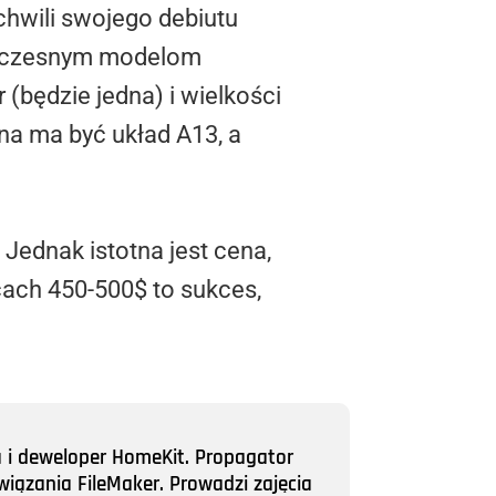
 chwili swojego debiutu
 ówczesnym modelom
(będzie jedna) i wielkości
a ma być układ A13, a
Jednak istotna jest cena,
cach 450-500$ to sukces,
.
a i deweloper HomeKit. Propagator
wiązania FileMaker. Prowadzi zajęcia