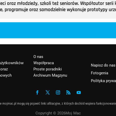
ieci oraz młodzieży, szkoli też seniorów. Współautor ser
tuje, programuje oraz samodzielnie wykonuje prototypy u
O nas
 użytkowników
Współpraca
Napisz do nas
 oraz
Proste poradniki
Fotogenia
nowych
Archiwum Magzynu
Polityka pryw
e mojmac.pl mogą się pojawić linki afiliacyjne, z których dochód wspiera funkcjonowani
Copyright © 2026Moj Mac