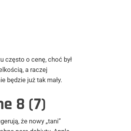
tu często o cenę, choć był
elkością, a raczej
e będzie już tak mały.
e 8 (7)
gerują, że nowy „tani”