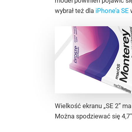
model powinien pojawić si
wybrał też dla
iPhone’a SE
w
Wielkość ekranu „SE 2” ma b
Można spodziewać się 4,7″.