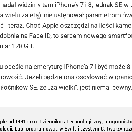
 nadal widzimy tam iPhone’y 7 i 8, jednak SE w
dla wielu zaletą), nie ustępował parametrom
i teraz. Choć Apple oszczędzi na ilości kamer 
obnie na Face ID, to sercem nowego smartfon
miar 128 GB.
deśle na emeryturę iPhone’a 7 i być może 8. 
ę nowość. Jeżeli będzie ona oscylować w grani
śników SE, że „za wielki”, jest niemal pewny
e od 1991 roku. Dziennikarz technologiczny, programist
nologii. Lubi programować w Swift i czystym C. Tworzy roz