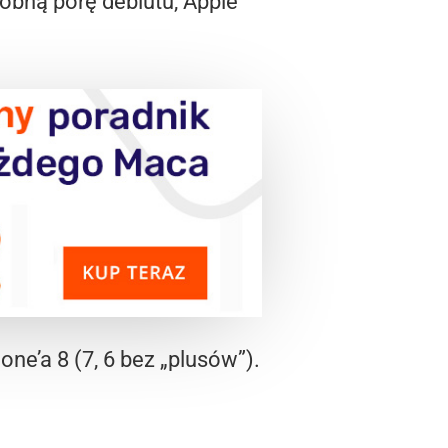
obną porę debiutu, Apple
ne’a 8 (7, 6 bez „plusów”).