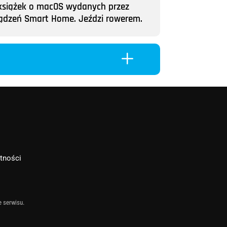
ii książek o macOS wydanych przez
rządzeń Smart Home. Jeździ rowerem.
L
atności
e serwisu.