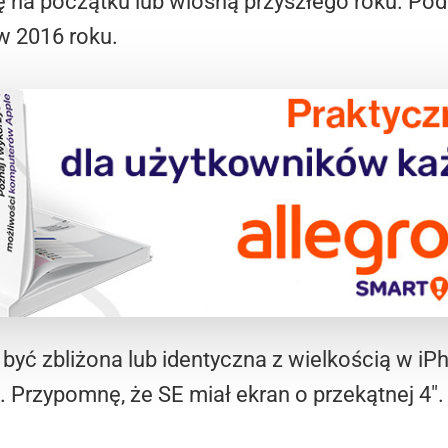
ę na początku lub wiosną przyszłego roku. Pod
 2016 roku.
yć zbliżona lub identyczna z wielkością w iPho
 Przypomnę, że SE miał ekran o przekątnej 4″.