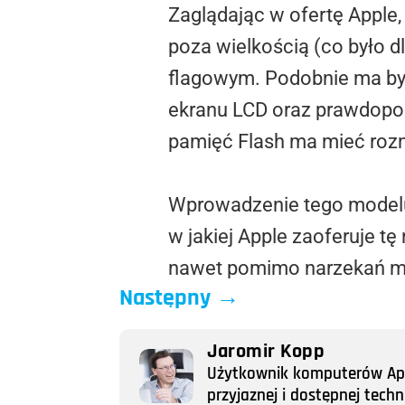
Zaglądając w ofertę Apple,
poza wielkością (co było 
flagowym. Podobnie ma być 
ekranu LCD oraz prawdopod
pamięć Flash ma mieć roz
Wprowadzenie tego modelu o
w jakiej Apple zaoferuje t
nawet pomimo narzekań miło
Następny
→
Jaromir Kopp
Użytkownik komputerów Appl
przyjaznej i dostępnej tech