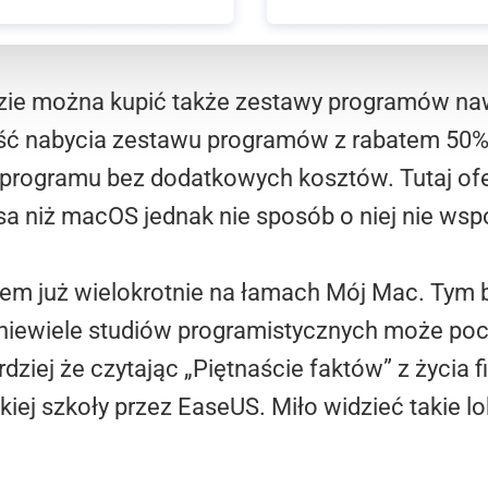
ie można kupić także zestawy programów naw
ć nabycia zestawu programów z rabatem 50% l
go programu bez dodatkowych kosztów. Tutaj of
 niż macOS jednak nie sposób o niej nie ws
em już wielokrotnie na łamach Mój Mac. Tym b
 niewiele studiów programistycznych może poc
dziej że czytając „Piętnaście faktów” z życia f
iej szkoły przez EaseUS. Miło widzieć takie lo