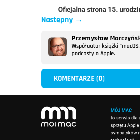
Oficjalna strona 15. urodz
Następny
→
Przemysław Marczyńsk
Współautor książki "macOS. 
podcasty o Apple.
KOMENTARZE (0)
MÓJ MAC
to serwis dla
sprzętu Apple
sympatyków 