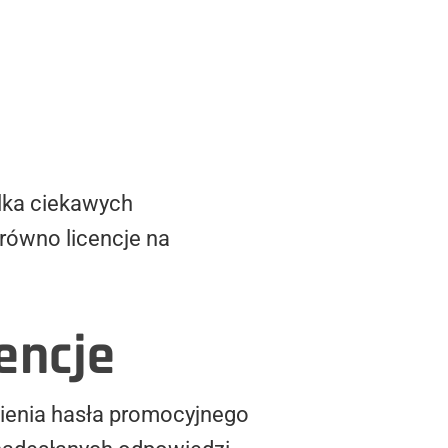
ilka ciekawych
równo licencje na
encje
ienia hasła promocyjnego