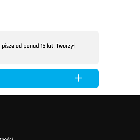
 pisze od ponad 15 lat. Tworzył
L
atności