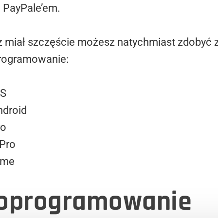
 PayPale’em.
esz miał szczęście możesz natychmiast zdobyć 
programowanie:
OS
ndroid
ro
 Pro
ome
 oprogramowanie