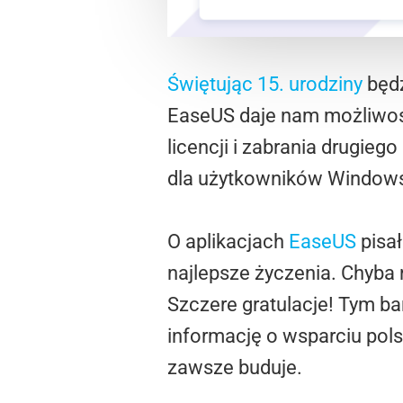
Świętując 15. urodziny
będz
EaseUS daje nam możliwoś
licencji i zabrania drugie
dla użytkowników Windowsa
O aplikacjach
EaseUS
pisał
najlepsze życzenia. Chyba
Szczere gratulacje! Tym bar
informację o wsparciu polsk
zawsze buduje.