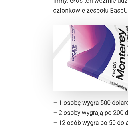
firmy. Głos ten weźmie ud
członkowie zespołu EaseUS
– 1 osobę wygra 500 dola
– 2 osoby wygrają po 200 
– 12 osób wygra po 50 dol