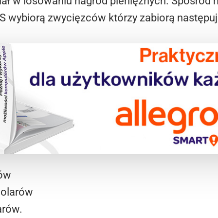
ział w losowaniu nagród pieniężnych. Spośród
 wybiorą zwycięzców którzy zabiorą następuj
rów
dolarów
arów.