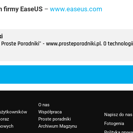
in firmy EaseUS
–
www.easeus.com
i
Proste Poradniki" - www.prosteporadniki.pl. O technologii
O nas
 użytkowników
Współpraca
Napisz do nas
 oraz
Proste poradniki
Fotogenia
nowych
Archiwum Magzynu
Polityka pryw