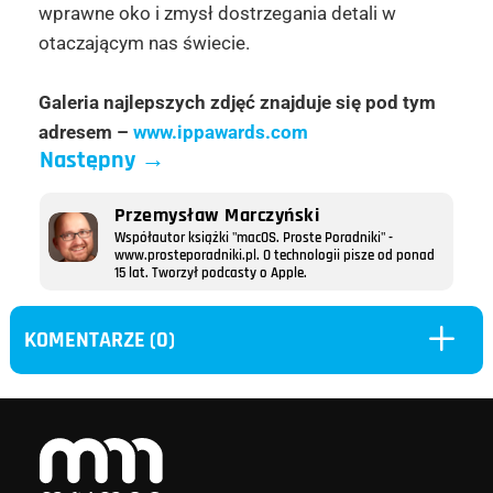
wprawne oko i zmysł dostrzegania detali w
otaczającym nas świecie.
Galeria najlepszych zdjęć znajduje się pod tym
adresem –
www.ippawards.com
Następny
→
Przemysław Marczyński
Współautor książki "macOS. Proste Poradniki" -
www.prosteporadniki.pl. O technologii pisze od ponad
15 lat. Tworzył podcasty o Apple.
L
KOMENTARZE (0)