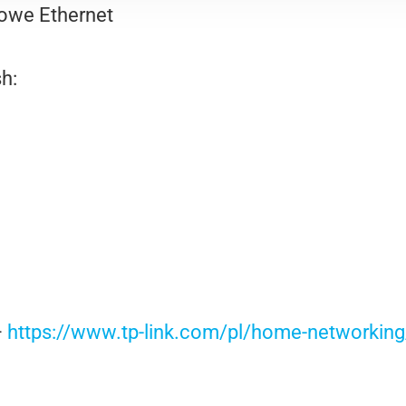
owe Ethernet
h:
–
https://www.tp-link.com/pl/home-networki