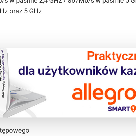
Mb/s w paśmie 2,4 GHz / 867Mb/s w paśmie 5 
GHz oraz 5 GHz
ostępowego