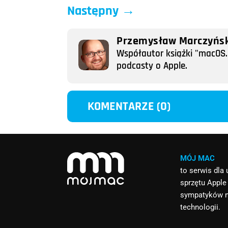
Następny
→
Przemysław Marczyńsk
Współautor książki "macOS. 
podcasty o Apple.
KOMENTARZE (0)
MÓJ MAC
to serwis dla
sprzętu Apple
sympatyków 
technologii.