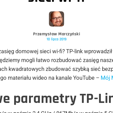
Przemysław Marczyński
10 lipca 2019
asięg domowej sieci wi-fi? TP-link wprowadził 
 będziemy mogli łatwo rozbudować zasięg nasz
ach kwadratowych zbudować szybką sieć bez
o materiału wideo na kanale YouTube –
Mój 
 parametry TP-Lin