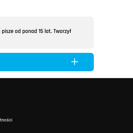
 pisze od ponad 15 lat. Tworzył
L
atności