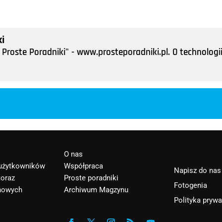
i
Proste Poradniki" - www.prosteporadniki.pl. O technologii
O nas
 użytkowników
Współpraca
Napisz do nas
 oraz
Proste poradniki
Fotogenia
nowych
Archiwum Magzynu
Polityka pryw