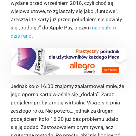
wydane przed wrześniem 2018, czyli choć są
wielowalutowe, to zgłaszały się jako „funtowe”.
Zresztą i te karty już przed południem nie dawały
się „podpiąć” do Apple Pay, o czym
napisałem
dziś rano
.
Jednak koło 16.00 znajomy zaalarmował mnie, że
jego oporna karta właśnie się „dodała”. Zaraz
podjąłem próby z moją wirtualną Visą z sierpnia
zeszłego roku. Nie poszło… jednak za drugim
podejściem koło 16.20 już bez problemu udało
się ją dodać. Zastosowałem prymitywną, acz
skuteczną metodę. Po prostu, aby nie kopiować,