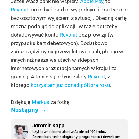
Jeżeli Wasz bank nie wspiera
Apple Pay
, to
Revolut
może być bardzo wygodnym i praktycznie
bezkosztowym wyjściem z sytuacji. Obecną kartę
można podpiąć do aplikacji i w razie potrzeby
doładowywać konto
Revolut
bez prowizji (w
przypadku kart debetowych). Dodatkowo
zaoszczędzimy na przewalutowaniach, płacąc w
innych niż nasza walutach w sklepach
internetowych oraz stacjonarnych w kraju i za
granicą. A to nie są jedyne zalety
Revolut
, z
którego
korzystam już ponad półtora roku
.
Dziękuję
Markus
za fotkę!
Następny
→
Jaromir Kopp
Użytkownik komputerów Apple od 1991 roku.
Dziennikarz technologiczny, programista i deweloper