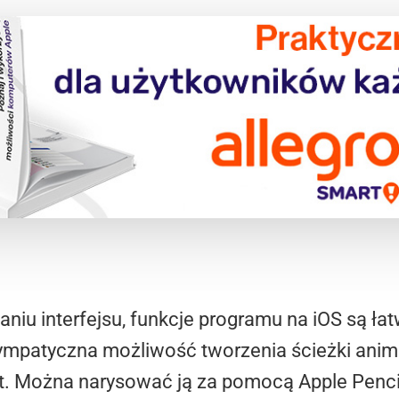
niu interfejsu, funkcje programu na iOS są łat
mpatyczna możliwość tworzenia ścieżki animac
kt. Można narysować ją za pomocą Apple Pencil