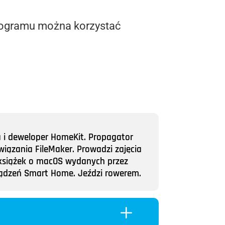
 programu można korzystać
a i deweloper HomeKit. Propagator
wiązania FileMaker. Prowadzi zajęcia
ii książek o macOS wydanych przez
rządzeń Smart Home. Jeździ rowerem.
L