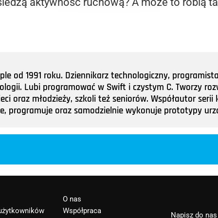
e śledzą aktywność ruchową? A może to robią ta
e od 1991 roku. Dziennikarz technologiczny, programist
nologii. Lubi programować w Swift i czystym C. Tworzy roz
ieci oraz młodzieży, szkoli też seniorów. Współautor ser
tuje, programuje oraz samodzielnie wykonuje prototypy u
O nas
 użytkowników
Współpraca
Napisz do nas