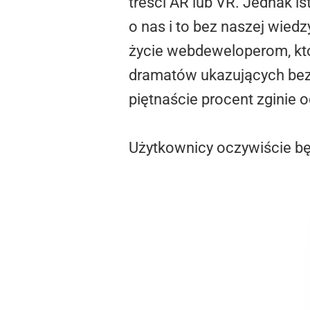
treści AR lub VR. Jednak i
o nas i to bez naszej wiedz
życie webdeweloperom, któ
dramatów ukazujących bezse
piętnaście procent zginie
Użytkownicy oczywiście b