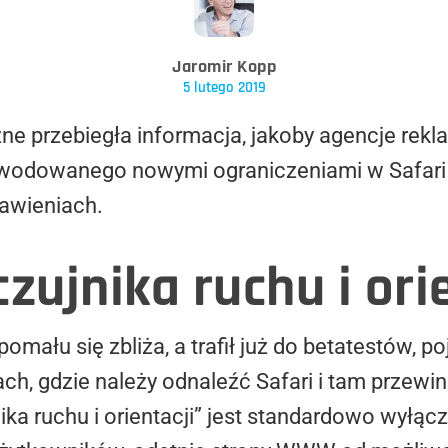
Jaromir Kopp
5 lutego 2019
zne przebiegła informacja, jakoby agencje re
owodowanego nowymi ograniczeniami w Safari 
awieniach.
zujnika ruchu i ori
pomału się zbliża, a trafił już do betatestów, p
ch, gdzie należy odnaleźć Safari i tam przewi
ika ruchu i orientacji” jest standardowo wyłąc