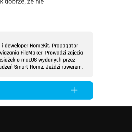
k dobrze, że nie
a i deweloper HomeKit. Propagator
wiązania FileMaker. Prowadzi zajęcia
ii książek o macOS wydanych przez
rządzeń Smart Home. Jeździ rowerem.
L