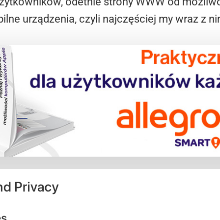
tkowników, odetnie strony WWW od możliwośc
lne urządzenia, czyli najczęściej my wraz z ni