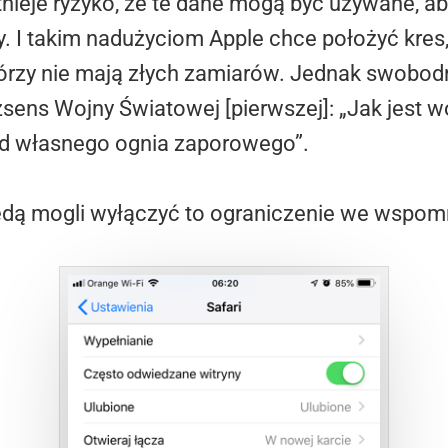
stnieje ryzyko, że te dane mogą być używane, a
y. I takim nadużyciom Apple chce położyć kres,
rzy nie mają złych zamiarów. Jednak swobodni
ns Wojny Światowej [pierwszej]: „Jak jest woj
 od własnego ognia zaporowego”.
ędą mogli wyłączyć to ograniczenie we wspom