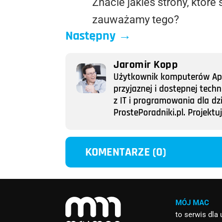
Znacie jakieś strony, któr
zauważamy tego?
Następny
→
Jaromir Kopp
Użytkownik komputerów Appl
przyjaznej i dostępnej tech
z IT i programowania dla dz
ProstePoradniki.pl. Projek
KOMENTARZE (0)
MÓJ MAC
to serwis dla