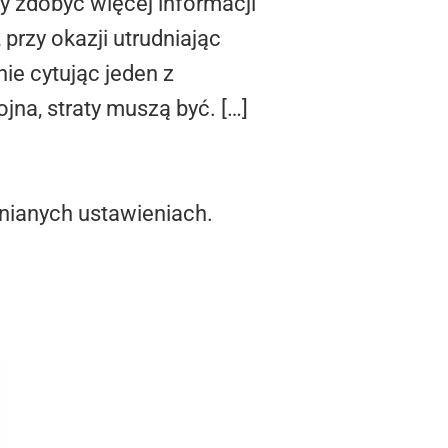
by zdobyć więcej informacji
 przy okazji utrudniając
e cytując jeden z
na, straty muszą być. […]
nianych ustawieniach.