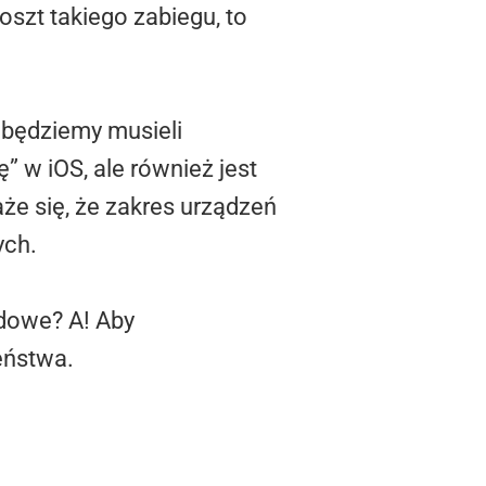
szt takiego zabiegu, to
 będziemy musieli
” w iOS, ale również jest
że się, że zakres urządzeń
ych.
ądowe? A! Aby
eństwa.