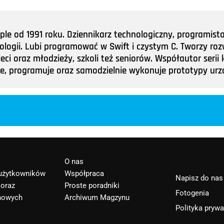
e od 1991 roku. Dziennikarz technologiczny, programist
nologii. Lubi programować w Swift i czystym C. Tworzy roz
ieci oraz młodzieży, szkoli też seniorów. Współautor ser
tuje, programuje oraz samodzielnie wykonuje prototypy u
O nas
 użytkowników
Współpraca
Napisz do nas
 oraz
Proste poradniki
Fotogenia
nowych
Archiwum Magzynu
Polityka pryw