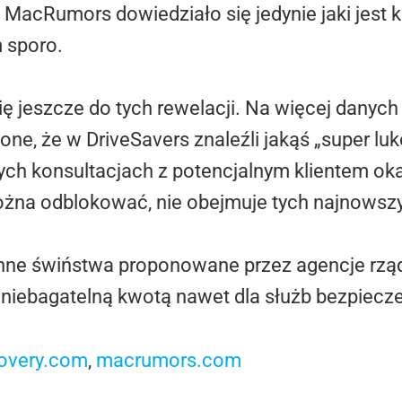
acRumors dowiedziało się jedynie jaki jest ko
m sporo.
ę jeszcze do tych rewelacji. Na więcej danych
ne, że w DriveSavers znaleźli jakąś „super lukę
ych konsultacjach z potencjalnym klientem oka
można odblokować, nie obejmuje tych najnowsz
 inne świństwa proponowane przez agencje rz
 niebagatelną kwotą nawet dla służb bezpiecz
covery.com
,
macrumors.com