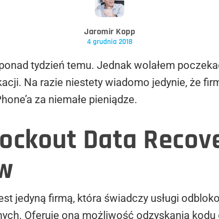
Jaromir Kopp
4 grudnia 2018
 ponad tydzień temu. Jednak wolałem poczekać
acji. Na razie niestety wiadomo jedynie, że fi
hone’a za niemałe pieniądze.
ockout Data Recov
ów
 jest jedyną firmą, która świadczy usługi odb
ych. Oferuje ona możliwość odzyskania kodu 