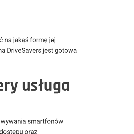
 na jakąś formę jej
rma DriveSavers jest gotowa
ery usługa
lokowywania smartfonów
dostępu oraz