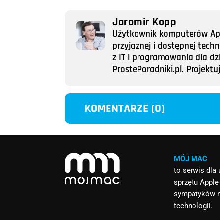
Jaromir Kopp
Użytkownik komputerów Appl
przyjaznej i dostępnej tech
z IT i programowania dla dz
ProstePoradniki.pl. Projek
KOMENTARZE (0)
MÓJ MAC
to serwis dla
sprzętu Apple
sympatyków 
technologii.