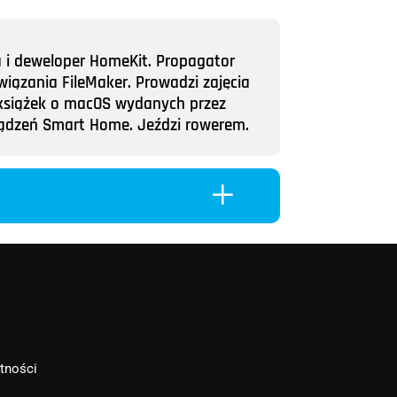
a i deweloper HomeKit. Propagator
wiązania FileMaker. Prowadzi zajęcia
ii książek o macOS wydanych przez
rządzeń Smart Home. Jeździ rowerem.
L
atności