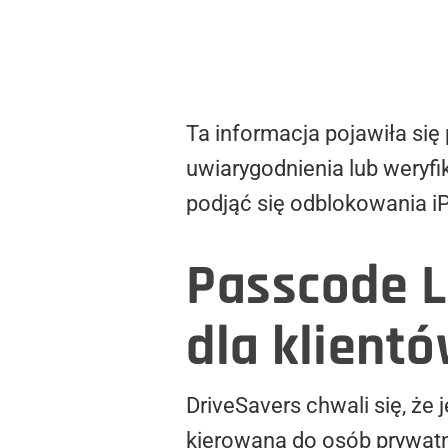
Ta informacja pojawiła się
uwiarygodnienia lub weryfik
podjąć się odblokowania iP
Passcode L
dla klient
DriveSavers chwali się, że
kierowaną do osób prywatn