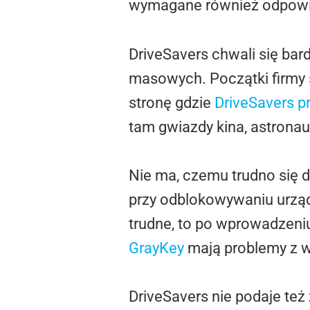
wymagane również odpowie
DriveSavers chwali się bar
masowych. Początki firmy si
stronę gdzie
DriveSavers p
tam gwiazdy kina, astrona
Nie ma, czemu trudno się d
przy odblokowywaniu urządz
trudne, to po wprowadzen
GrayKey
mają problemy z w
DriveSavers nie podaje t