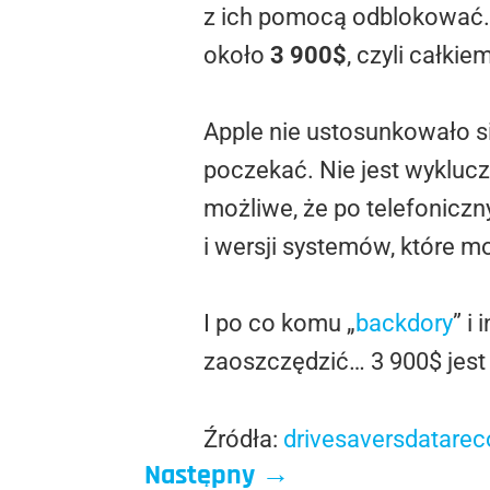
z ich pomocą odblokować. M
około
3 900$
, czyli całkie
Apple nie ustosunkowało si
poczekać. Nie jest wykluczo
możliwe, że po telefoniczn
i wersji systemów, które 
I po co komu „
backdory
” i
zaoszczędzić… 3 900$ jest
Źródła:
drivesaversdatare
Następny
→