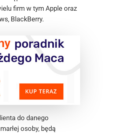
elu firm w tym Apple oraz
ws, BlackBerry.
klienta do danego
zmarłej osoby, będą