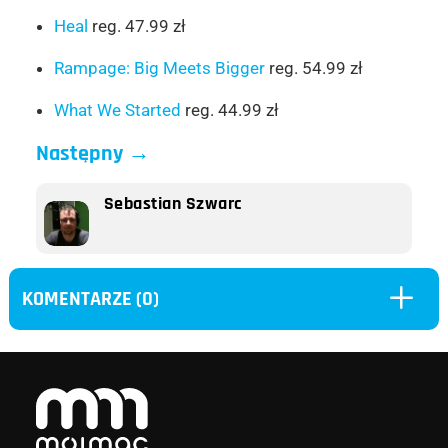
Heal
reg. 47.99 zł
Rampage: Big Meets Bigger
reg. 54.99 zł
What We Started
reg. 44.99 zł
Następny
→
Sebastian Szwarc
L
KOMENTARZE (0)