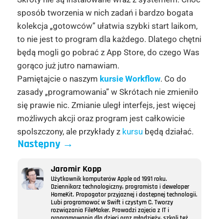
sposób tworzenia w nich zadań i bardzo bogata
kolekcja „gotowców” ułatwia szybki start laikom,
to nie jest to program dla każdego. Dlatego chętni
będą mogli go pobrać z App Store, do czego Was
gorąco już jutro namawiam.
Pamiętajcie o naszym
kursie Workflow
. Co do
zasady „programowania” w Skrótach nie zmieniło
się prawie nic. Zmianie uległ interfejs, jest więcej
możliwych akcji oraz program jest całkowicie
spolszczony, ale przykłady z
kursu
będą działać.
Następny
→
Jaromir Kopp
Użytkownik komputerów Apple od 1991 roku.
Dziennikarz technologiczny, programista i deweloper
HomeKit. Propagator przyjaznej i dostępnej technologii.
Lubi programować w Swift i czystym C. Tworzy
rozwiązania FileMaker. Prowadzi zajęcia z IT i
programowania dla dzieci oraz młodzieży, szkoli też