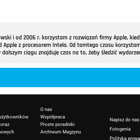
ki i od 2006 r. korzystam z rozwiązań firmy Apple, kied
d Apple z procesorem Intela. Od tamtego czasu korzystam 
 dalszym ciągu znajduję czas na to, żeby śledzić wydarzen
O nas
 użytkowników
Współpraca
Napisz do nas
 oraz
Proste poradniki
Fotogenia
nowych
Archiwum Magzynu
Polityka pryw