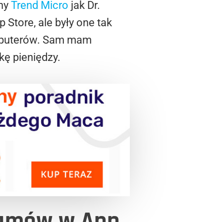
iny
Trend Micro
jak Dr.
 Store, ale były one tak
omputerów. Sam mam
kę pieniędzy.
ramów w App