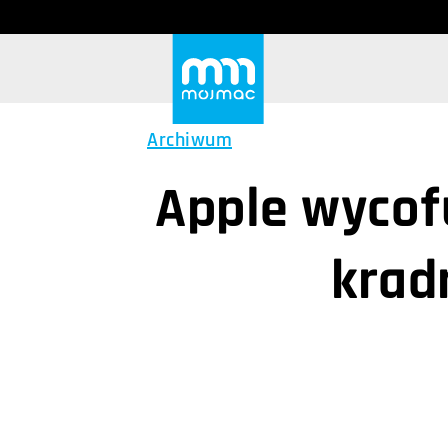
Archiwum
Apple wycof
krad