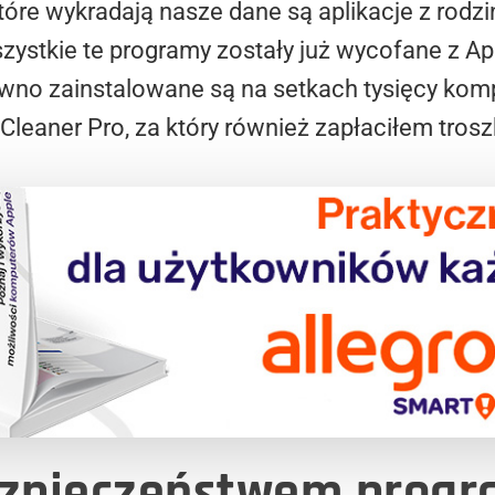
óre wykradają nasze dane są aplikacje z rodz
szystkie te programy zostały już wycofane z App
pewno zainstalowane są na setkach tysięcy k
Cleaner Pro, za który również zapłaciłem trosz
bezpieczeństwem prog