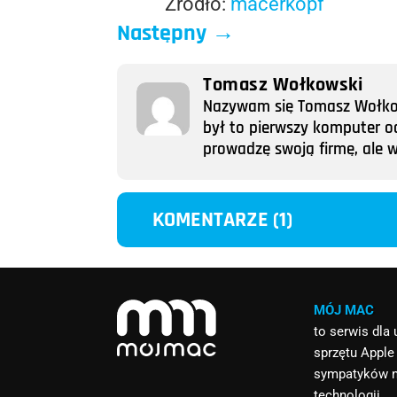
Źródło:
macerkopf
Następny
→
Tomasz Wołkowski
Nazywam się Tomasz Wołkows
był to pierwszy komputer o
prowadzę swoją firmę, ale w
KOMENTARZE (1)
MÓJ MAC
to serwis dla
sprzętu Apple
sympatyków 
technologii.