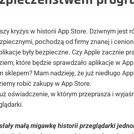
zy kryzys w historii App Store. Dziwnym jest ró
iecznymi, pochodzą od firmy znanej i cenionej
aplikacje były bezpieczne. Czy Apple zacznie 
iem, które będzie sprawdzało aplikacje w App
m sklepem? Mam nadzieję, że już niedługo Appl
ziemy robić zakupy w App Store.
uż oświadczenie, w którym przeprasza i wyjaśn
lądarki.
zesłały małą migawkę historii przeglądarki jed