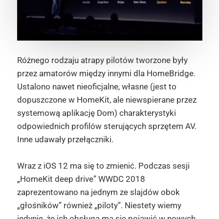
Różnego rodzaju atrapy pilotów tworzone były
przez amatorów między innymi dla HomeBridge.
Ustalono nawet nieoficjalne, własne (jest to
dopuszczone w HomeKit, ale niewspierane przez
systemową aplikację Dom) charakterystyki
odpowiednich profilów sterujących sprzętem AV.
Inne udawały przełączniki.
Wraz z iOS 12 ma się to zmienić. Podczas sesji
„HomeKit deep drive” WWDC 2018
zaprezentowano na jednym ze slajdów obok
„głośników” również „piloty”. Niestety wiemy
jedynie, że ich obsługa ma się pojawić w nowych