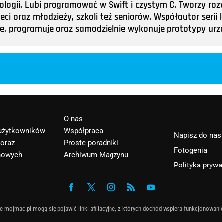
nologii. Lubi programować w Swift i czystym C. Tworzy roz
ieci oraz młodzieży, szkoli też seniorów. Współautor ser
tuje, programuje oraz samodzielnie wykonuje prototypy u
O nas
 użytkowników
Współpraca
Napisz do nas
 oraz
Proste poradniki
Fotogenia
nowych
Archiwum Magzynu
Polityka pryw
e mojmac.pl mogą się pojawić linki afiliacyjne, z których dochód wspiera funkcjonowani