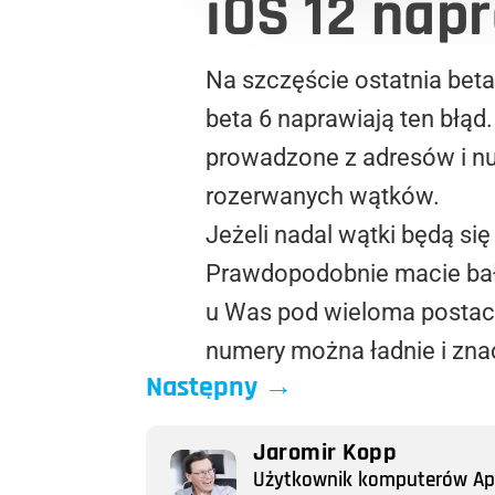
iOS 12 nap
Na szczęście ostatnia beta
beta 6 naprawiają ten błąd
prowadzone z adresów i nu
rozerwanych wątków.
Jeżeli nadal wątki będą si
Prawdopodobnie macie bała
u Was pod wieloma postaciam
numery można ładnie i zna
Następny
→
Jaromir Kopp
Użytkownik komputerów Appl