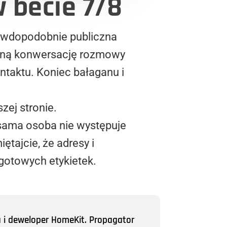
 becie 7/8
awdopodobnie publiczna
dną konwersację rozmowy
taktu. Koniec bałaganu i
zej stronie.
sama osoba nie występuje
ętajcie, że adresy i
gotowych etykietek.
a i deweloper HomeKit. Propagator