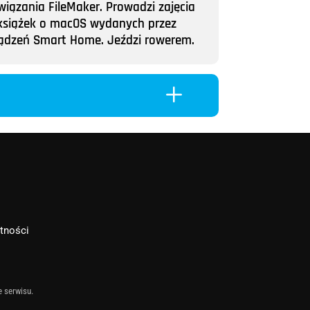
wiązania FileMaker. Prowadzi zajęcia
ii książek o macOS wydanych przez
rządzeń Smart Home. Jeździ rowerem.
L
atności
e serwisu.