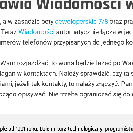
rawia Wiadomości w
, a w zasadzie bety
deweloperskie 7/8
oraz pr
. Teraz
Wiadomości
automatycznie łączą w je
merów telefonów przypisanych do jednego kon
ę Wam rozjeżdżać, to wuna będzie leżeć po Was
gan w kontaktach. Należy sprawdzić, czy ta 
i, jeżeli tak kontakty, to należy złączyć. Pami
cząco opisywać. Nie trzeba ograniczać się do 
e od 1991 roku. Dziennikarz technologiczny, programist