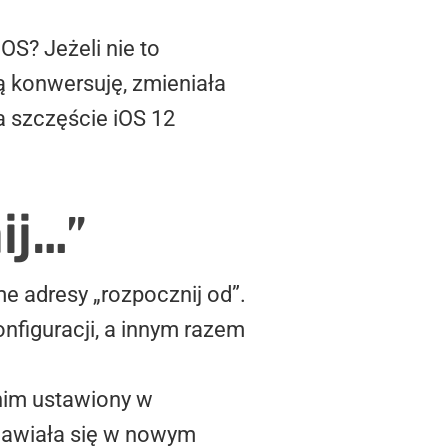
OS? Jeżeli nie to
ą konwersuję, zmieniała
a szczęście iOS 12
ij…”
 adresy „rozpocznij od”.
nfiguracji, a innym razem
 nim ustawiony w
ojawiała się w nowym