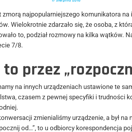
17 sierpnia 2018
t zmorą najpopularniejszego komunikatora na i
. Wielokrotnie zdarzało się, że osoba, z któr
wało to, podział rozmowy na kilka wątków. N
cie 7/8.
 to przez „rozpoczn
amy na innych urządzeniach ustawione te same
stwa, czasem z pewnej specyfiki i trudności ko
odniej.
 konwersacji zmienialiśmy urządzenie, a był na
pocznij od…”, to u odbiorcy korespondencja p