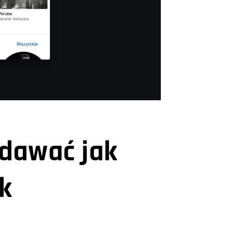
odawać jak
k