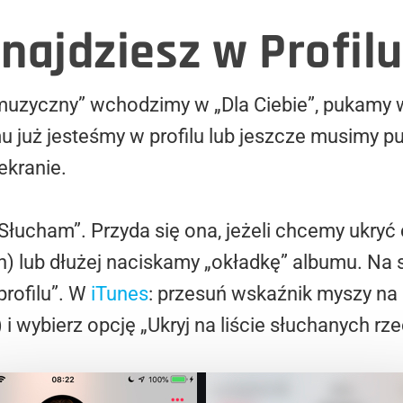
najdziesz w Profilu
„muzyczny” wchodzimy w „Dla Ciebie”, pukamy 
mu już jesteśmy w profilu lub jeszcze musimy pu
ekranie.
„Słucham”. Przyda się ona, jeżeli chcemy ukry
 lub dłużej naciskamy „okładkę” albumu. Na szc
profilu”. W
iTunes
: przesuń wskaźnik myszy na 
) i wybierz opcję „Ukryj na liście słuchanych rze