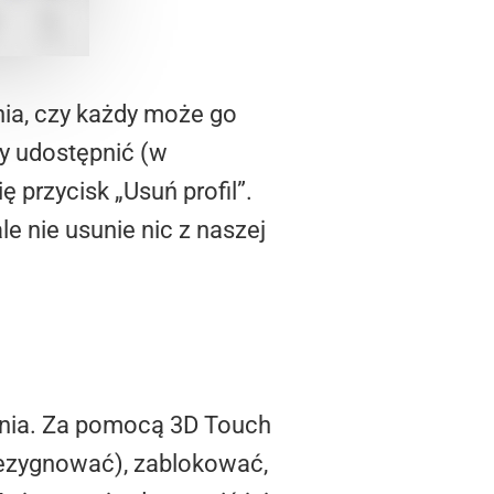
ia, czy każdy może go
y udostępnić (w
ę przycisk „Usuń profil”.
 nie usunie nic z naszej
ania. Za pomocą 3D Touch
rezygnować), zablokować,