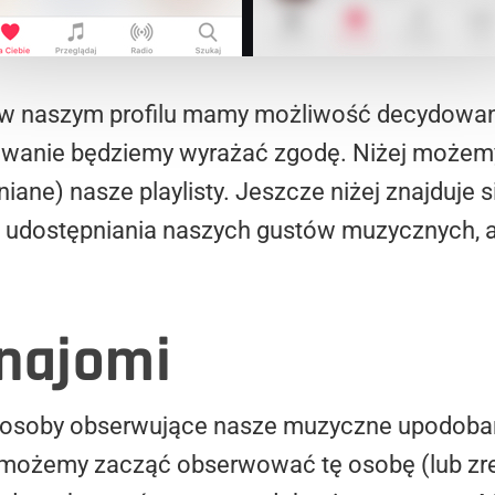
) w naszym profilu mamy możliwość decydowan
owanie będziemy wyrażać zgodę. Niżej możem
iane) nasze playlisty. Jeszcze niżej znajduje si
udostępniania naszych gustów muzycznych, ale
najomi
się osoby obserwujące nasze muzyczne upodob
a, możemy zacząć obserwować tę osobę (lub z