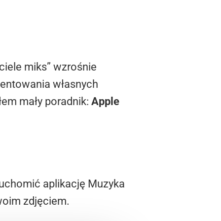
ciele miks” wzrośnie
ezentowania własnych
ałem mały poradnik:
Apple
uruchomić aplikację Muzyka
swoim zdjęciem.