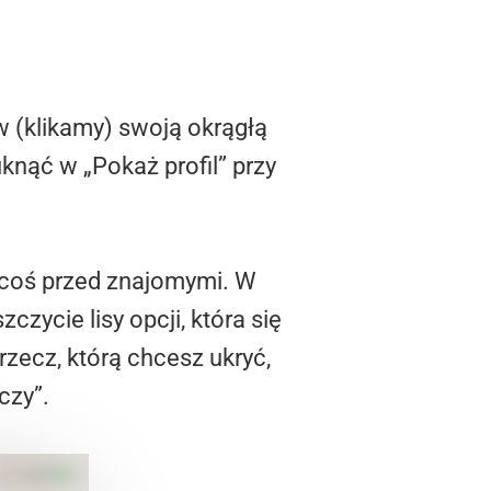
w (klikamy) swoją okrągłą
knąć w „Pokaż profil” przy
ć coś przed znajomymi. W
zycie lisy opcji, która się
rzecz, którą chcesz ukryć,
czy”.