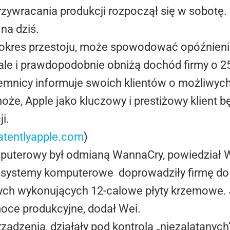
zywracania produkcji rozpoczął się w sobotę.
na dziś.
 okres przestoju, może spowodować opóźnieni
ale i prawdopodobnie obniżą dochód firmy o 2
jemnicy informuje swoich klientów o możliwyc
 może, Apple jako kluczowy i prestiżowy klient 
i.
atentlyapple.com
)
puterowy był odmianą WannaCry, powiedział 
 systemy komputerowe doprowadziły firmę do 
zych wykonujących 12-calowe płyty krzemowe.
moce produkcyjne, dodał Wei.
ądzenia, działały pod kontrolą „niezalatanyc