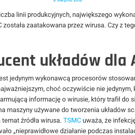
6 sierpnia 2018
iczba linii produkcyjnych, największego wyko
 została zaatakowana przez wirusa. Czy z te
cent układów dla 
est jedynym wykonawcą procesorów stosowan
 najważniejszym, choć oczywiście nie jedynym, 
armującą informację o wirusie, który trafił do
ię na maszyny używane do tworzenia układów s
 temat źródła wirusa.
TSMC
uważa, że infekc
o „nieprawidłowe działanie podczas instala