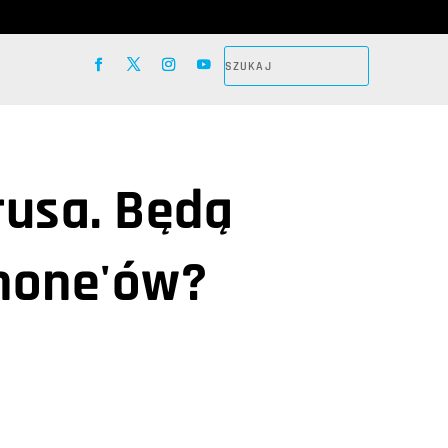
usa. Będą
hone'ów?