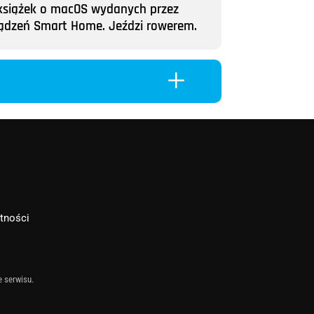
ii książek o macOS wydanych przez
rządzeń Smart Home. Jeździ rowerem.
L
atności
e serwisu.