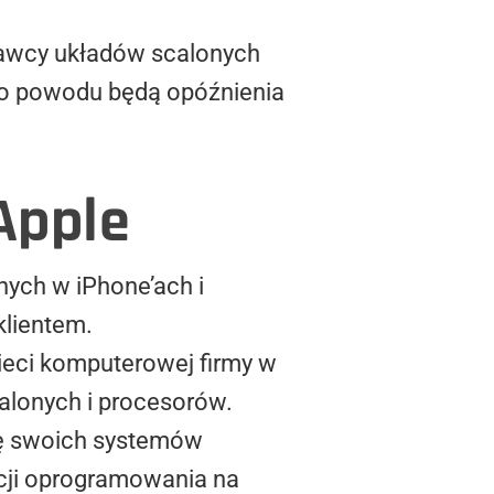
nawcy układów scalonych
go powodu będą opóźnienia
Apple
ych w iPhone’ach i
klientem.
 sieci komputerowej firmy w
calonych i procesorów.
ję swoich systemów
cji oprogramowania na