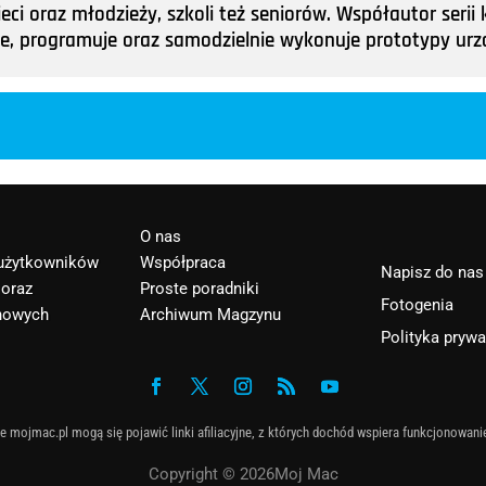
ieci oraz młodzieży, szkoli też seniorów. Współautor ser
tuje, programuje oraz samodzielnie wykonuje prototypy u
O nas
 użytkowników
Współpraca
Napisz do nas
 oraz
Proste poradniki
Fotogenia
nowych
Archiwum Magzynu
Polityka pryw
e mojmac.pl mogą się pojawić linki afiliacyjne, z których dochód wspiera funkcjonowani
Copyright © 2026Moj Mac