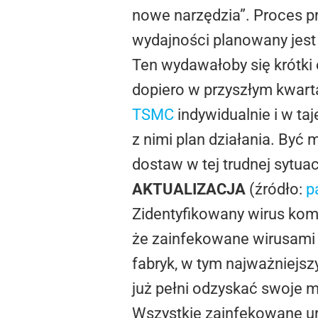
nowe narzędzia”. Proces pr
wydajności planowany jest 
Ten wydawałoby się krótki
dopiero w przyszłym kwart
TSMC
indywidualnie i w ta
z nimi plan działania. Być
dostaw w tej trudnej sytuacj
AKTUALIZACJA
(źródło:
p
Zidentyfikowany wirus kom
że zainfekowane wirusami
fabryk, w tym najważniejs
już pełni odzyskać swoje 
Wszystkie zainfekowane urz