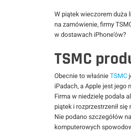
W piątek wieczorem duża l
na zamówienie, firmy TSMC
w dostawach iPhone’ów?
TSMC produ
Obecnie to właśnie
TSMC
j
iPadach, a Apple jest jego
Firma w niedzielę podała al
piątek i rozprzestrzenił s
Nie podano szczegółów na
komputerowych spowodował