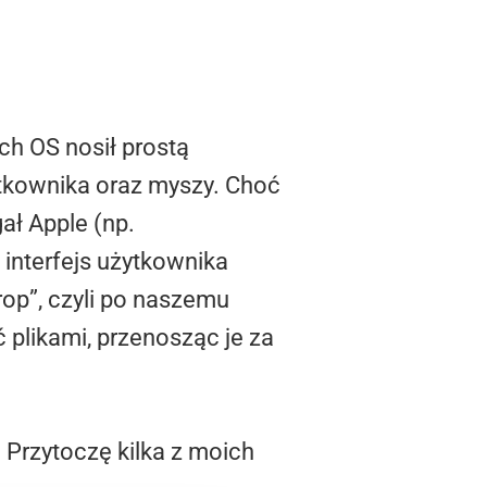
ch OS nosił prostą
ytkownika oraz myszy. Choć
ał Apple (np.
 interfejs użytkownika
rop”, czyli po naszemu
 plikami, przenosząc je za
Przytoczę kilka z moich