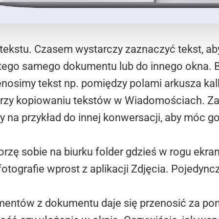
tekstu. Czasem wystarczy zaznaczyć tekst, a
e tego samego dokumentu lub do innego okna.
enosimy tekst np. pomiędzy polami arkusza ka
przy kopiowaniu tekstów w Wiadomościach. Z
y na przykład do innej konwersacji, aby móc go
orzę sobie na biurku folder gdzieś w rogu ekr
otografie wprost z aplikacji Zdjęcia. Pojedync
mentów z dokumentu daje się przenosić za p