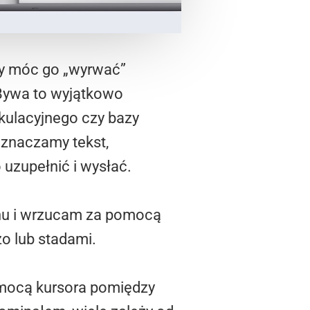
by móc go „wyrwać”
 Bywa to wyjątkowo
lkulacyjnego czy bazy
aznaczamy tekst,
 uzupełnić i wysłać.
anu i wrzucam za pomocą
zo lub stadami.
omocą kursora pomiędzy