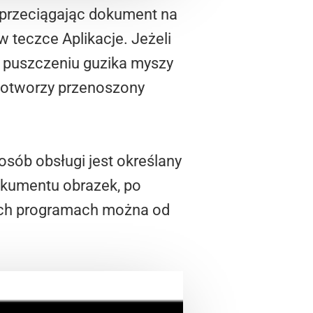
, przeciągając dokument na
 teczce Aplikacje. Jeżeli
po puszczeniu guzika myszy
m otworzy przenoszony
ób obsługi jest określany
okumentu obrazek, po
rych programach można od