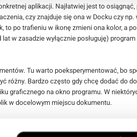
kretnej aplikacji. Najłatwiej jest to osiągnąć
czenia, czy znajduje się ona w Docku czy np. w
, to po trafieniu w ikonę zmieni ona kolor, a 
od lat w zasadzie wyłącznie posługuję) progra
mentów. Tu warto poeksperymentować, bo spos
być różny. Bardzo często gdy chcę dodać do d
liku graficznego na okno programu. W niektó
 plik w docelowym miejscu dokumentu.