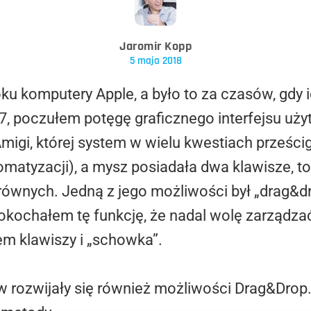
Jaromir Kopp
5 maja 2018
 komputery Apple, a było to za czasów, gdy i
7, poczułem potęgę graficznego interfejsu uż
gi, której system w wielu kwestiach prześcig
matyzacji), a mysz posiadała dwa klawisze, to
równych. Jedną z jego możliwości był „drag&d
 pokochałem tę funkcję, że nadal wolę zarządzać
em klawiszy i „schowka”.
rozwijały się również możliwości Drag&Drop. 