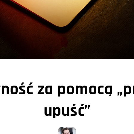
ość za pomocą „pr
upuść”