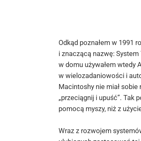
Odkąd poznałem w 1991 roku
i znaczącą nazwę: System 
w domu używałem wtedy Ami
w wielozadaniowości i auto
Macintoshy nie miał sobie 
„przeciągnij i upuść”. Tak
pomocą myszy, niż z użyci
Wraz z rozwojem systemów 