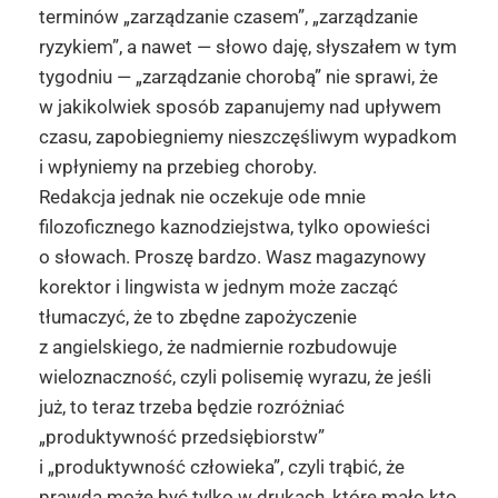
terminów „zarządzanie czasem”, „zarządzanie
ryzykiem”, a nawet — słowo daję, słyszałem w tym
tygodniu — „zarządzanie chorobą” nie sprawi, że
w jakikolwiek sposób zapanujemy nad upływem
czasu, zapobiegniemy nieszczęśliwym wypadkom
i wpłyniemy na przebieg choroby.
Redakcja jednak nie oczekuje ode mnie
filozoficznego kaznodziejstwa, tylko opowieści
o słowach. Proszę bardzo. Wasz magazynowy
korektor i lingwista w jednym może zacząć
tłumaczyć, że to zbędne zapożyczenie
z angielskiego, że nadmiernie rozbudowuje
wieloznaczność, czyli polisemię wyrazu, że jeśli
już, to teraz trzeba będzie rozróżniać
„produktywność przedsiębiorstw”
i „produktywność człowieka”, czyli trąbić, że
prawda może być tylko w drukach, które mało kto