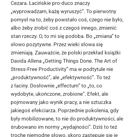
Cezara. Łacińskie pro-duco znaczy
„wyprowadzam, każę wyruszyć”. To pierwotny
pomysł na to, żeby powstało coś, czego nie było,
albo żeby zrobić coś z czegoś innego, zmienić
stan rzeczy. O, to mi się podoba. Bo „zmiana” to
słowo pozytywne. Przez wieki słowa się
zmieniają. Zauważcie, że polski przekład książki
Davida Allena „Getting Things Done. The Art of
Stress-Free Productivity” ma w podtytule nie
„produktywność”, ale „efektywność”. To też
z łaciny. Dosłownie „effectum” to „to, co
wydobyte, ukończone, zrobione”. Efekt, ale
pojmowany jako wynik pracy, a nie sztuczka
jakiegoś efekciarza. Poprzednie pokolenia, gdy
były mobilizowane, to nie do produktywności, ale
śrubowano im normy „wydajności”. Dziś to też
trochę niemodne słowo, skoro zastępuje się je