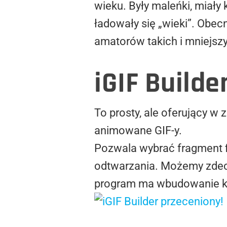
wieku. Były maleńki, miały
ładowały się „wieki”. Obec
amatorów takich i mniejsz
iGIF Builde
To prosty, ale oferujący w
animowane GIF-y.
Pozwala wybrać fragment fi
odtwarzania. Możemy zdecy
program ma wbudowanie kil