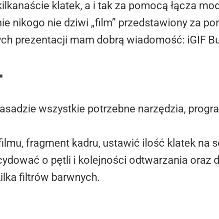
 kilkanaście klatek, a i tak za pomocą łącza
nie nikogo nie dziwi „film” przedstawiony za p
ych prezentacji mam dobrą wiadomość: iGIF Bu
r
 zasadzie wszystkie potrzebne narzędzia, prog
lmu, fragment kadru, ustawić ilość klatek na
dować o pętli i kolejności odtwarzania oraz 
ka filtrów barwnych.