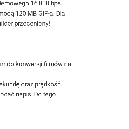
 modemowego 16 800 bps
omocą 120 MB GIF-a. Dla
ilder przeceniony!
ram do konwersji filmów na
 sekundę oraz prędkość
dodać napis. Do tego