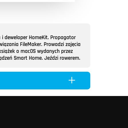
a i deweloper HomeKit. Propagator
wiązania FileMaker. Prowadzi zajęcia
ii książek o macOS wydanych przez
rządzeń Smart Home. Jeździ rowerem.
L