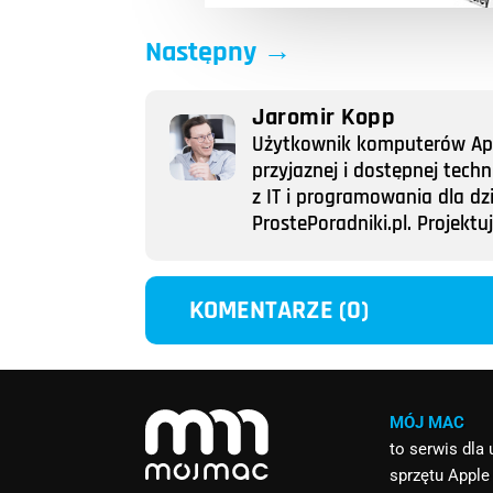
Następny
→
Jaromir Kopp
Użytkownik komputerów Appl
przyjaznej i dostępnej tech
z IT i programowania dla dz
ProstePoradniki.pl. Projek
KOMENTARZE (0)
MÓJ MAC
to serwis dla
sprzętu Apple