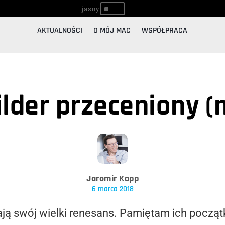
^
AKTUALNOŚCI
O MÓJ MAC
WSPÓŁPRACA
ilder przeceniony 
Jaromir Kopp
6 marca 2018
ą swój wielki renesans. Pamiętam ich początk