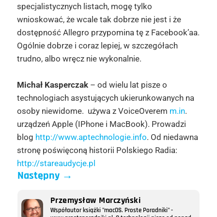
specjalistycznych listach, mogę tylko
wnioskować, że wcale tak dobrze nie jest i że
dostępność Allegro przypomina tę z Facebook’aa.
Ogólnie dobrze i coraz lepiej, w szczegółach
trudno, albo wręcz nie wykonalnie.
Michał Kasperczak
– od wielu lat pisze o
technologiach asystujących ukierunkowanych na
osoby niewidome. używa z VoiceOverem
m.in
.
urządzeń Apple (IPhone i MacBook). Prowadzi
blog
http://www.aptechnologie.info
. Od niedawna
stronę poświęconą historii Polskiego Radia:
http://stareaudycje.pl
Następny
→
Przemysław Marczyński
Współautor książki "macOS. Proste Poradniki" -