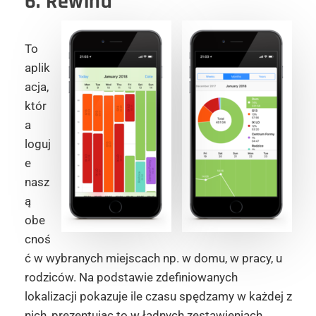
6. Rewind
To
aplik
acja,
któr
a
loguj
e
nasz
ą
obe
cnoś
ć w wybranych miejscach np. w domu, w pracy, u
rodziców. Na podstawie zdefiniowanych
lokalizacji pokazuje ile czasu spędzamy w każdej z
nich, prezentując to w ładnych zestawieniach.