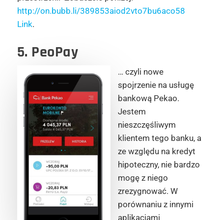
http://on.bubb.li/389853aiod2vto7bu6aco58
Link
.
5. PeoPay
… czyli nowe
spojrzenie na usługę
bankową Pekao.
Jestem
nieszczęśliwym
klientem tego banku, a
ze względu na kredyt
hipoteczny, nie bardzo
mogę z niego
zrezygnować. W
porównaniu z innymi
aplikacjami