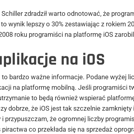
l Schiller zdradził warto odnotować, że program
t to wynik lepszy o 30% zestawiając z rokiem 20
08 roku programiści na platformę iOS zarobil
plikacje na iOS
 to bardzo ważne informacje. Podane wyżej l
acji na platformę mobilną. Jeśli programiści t
utrzymanie to będą również wspierać platformę 
czy dobrze, że iOS jest tak szczelnie zamkni
 i przypuszczam, że ogromnej liczby programis
piractwa co przekłada się na sprzedaż opro