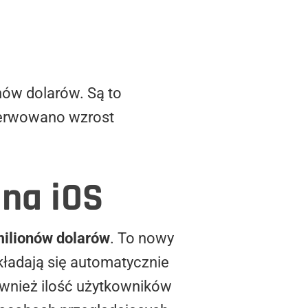
nów dolarów. Są to
bserwowano wzrost
 na iOS
ilionów dolarów
. To nowy
ekładają się automatycznie
ównież ilość użytkowników