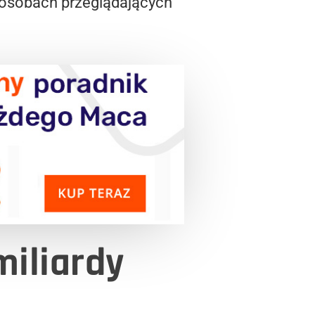
 osobach przeglądających
miliardy