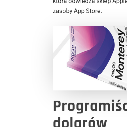
która odwiedza sklep Appl
zasoby App Store.
Programiśc
dolarów