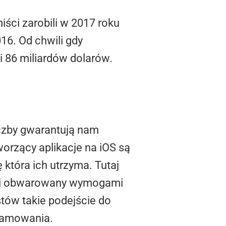
iści zarobili w 2017 roku
16. Od chwili gdy
i 86 miliardów dolarów.
iczby gwarantują nam
worzący aplikacje na iOS są
która ich utrzyma. Tutaj
ęty i obwarowany wymogami
tów takie podejście do
gramowania.