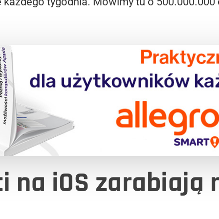
e każdego tygodnia. Mówimy tu o 500.000.000
i na iOS zarabiają 