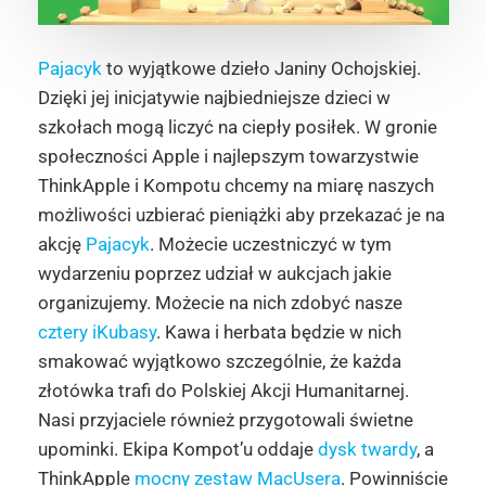
Pajacyk
to wyjątkowe dzieło Janiny Ochojskiej.
Dzięki jej inicjatywie najbiedniejsze dzieci w
szkołach mogą liczyć na ciepły posiłek. W gronie
społeczności Apple i najlepszym towarzystwie
ThinkApple i Kompotu chcemy na miarę naszych
możliwości uzbierać pieniążki aby przekazać je na
akcję
Pajacyk
. Możecie uczestniczyć w tym
wydarzeniu poprzez udział w aukcjach jakie
organizujemy. Możecie na nich zdobyć nasze
cztery iKubasy
. Kawa i herbata będzie w nich
smakować wyjątkowo szczególnie, że każda
złotówka trafi do Polskiej Akcji Humanitarnej.
Nasi przyjaciele również przygotowali świetne
upominki. Ekipa Kompot’u oddaje
dysk twardy
, a
ThinkApple
mocny zestaw MacUsera
. Powinniście