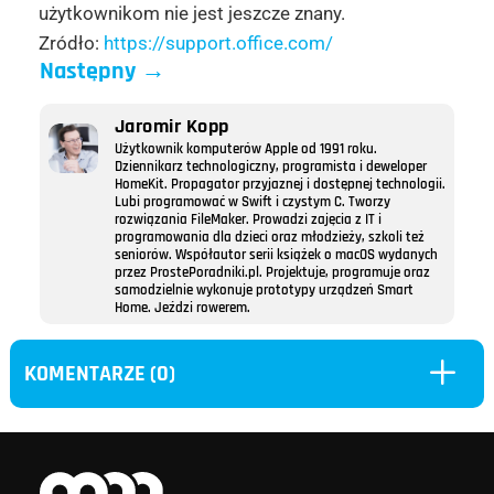
użytkownikom nie jest jeszcze znany.
Zródło:
https://support.office.com/
Następny
→
Jaromir Kopp
Użytkownik komputerów Apple od 1991 roku.
Dziennikarz technologiczny, programista i deweloper
HomeKit. Propagator przyjaznej i dostępnej technologii.
Lubi programować w Swift i czystym C. Tworzy
rozwiązania FileMaker. Prowadzi zajęcia z IT i
programowania dla dzieci oraz młodzieży, szkoli też
seniorów. Współautor serii książek o macOS wydanych
przez ProstePoradniki.pl. Projektuje, programuje oraz
samodzielnie wykonuje prototypy urządzeń Smart
Home. Jeździ rowerem.
L
KOMENTARZE (0)